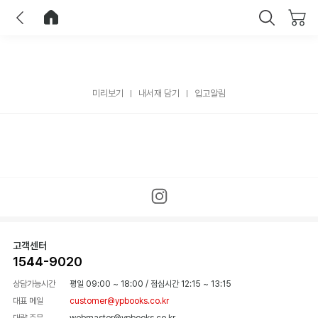
이전
홈으로 이동
닫기
미리보기
내서재 담기
입고알림
고객센터
1544-9020
상담가능시간
평일 09:00 ~ 18:00
/
점심시간 12:15 ~ 13:15
대표 메일
customer@ypbooks.co.kr
대량 주문
webmaster@ypbooks.co.kr