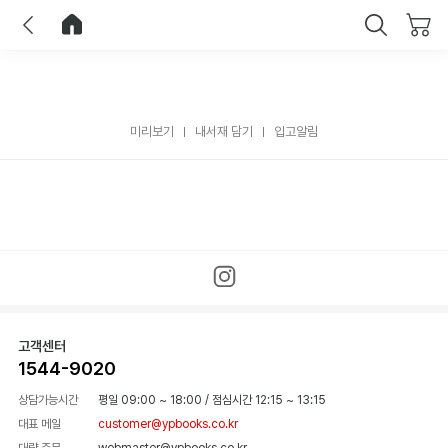
이전
홈으로 이동
닫기
미리보기
내서재 담기
입고알림
고객센터
1544-9020
상담가능시간
평일 09:00 ~ 18:00
/
점심시간 12:15 ~ 13:15
대표 메일
customer@ypbooks.co.kr
대량 주문
webmaster@ypbooks.co.kr