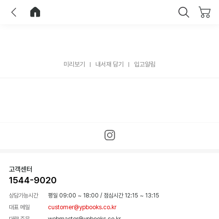
이전
홈으로 이동
닫기
미리보기
내서재 담기
입고알림
고객센터
1544-9020
상담가능시간
평일 09:00 ~ 18:00
/
점심시간 12:15 ~ 13:15
대표 메일
customer@ypbooks.co.kr
대량 주문
webmaster@ypbooks.co.kr