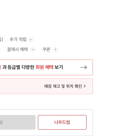
립)
추가 적립
결제사 혜택
쿠폰
추가 적립 안내 표시/숨기기
혜택 표시/숨기기
금
과 등급별 다양한
회원 혜택
보기
등록 페이지로 이동
매장 재고 및 위치 확인
절
나우드림