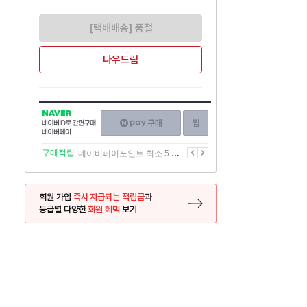
[택배배송] 품절
나우드림
NAVER
네이버페이
찜하기
네이버
구매하기
ID로
간편구매
이전
다음
구매적립
네이버페이포인트 최소 5.5% 적립
네이버페이
회원 가입
즉시 지급되는 적립금
과
등급별 다양한
회원 혜택
보기
등록 페이지로 이동