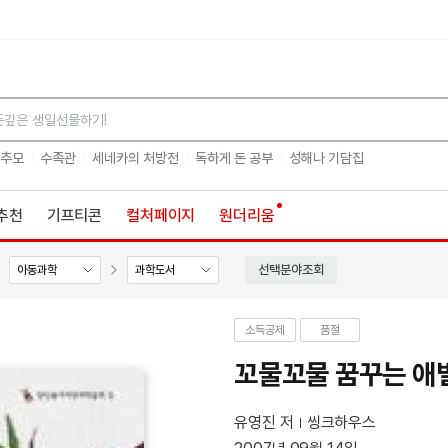
검색
 추모
수족관
세네카의 처방전
독하게 돈 공부
성해나 기담집
추천
기프티콘
컬처페이지
원더리움
선택분야조회
아동과학
과학도서
소득공제
품절
꼬물꼬물 꿈꾸는 애
유영진 저
씽크하우스