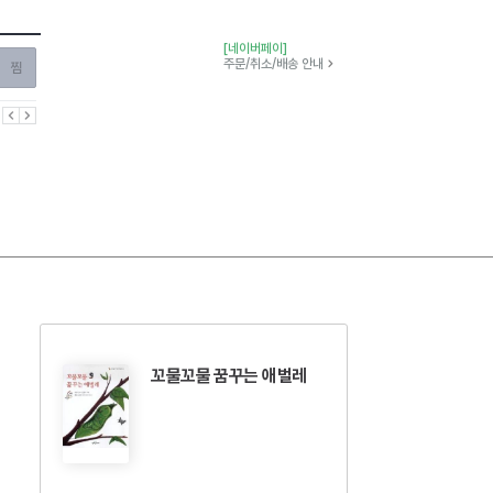
[네이버페이]
찜하기
주문/취소/배송 안내
이전
다음
꼬물꼬물 꿈꾸는 애벌레