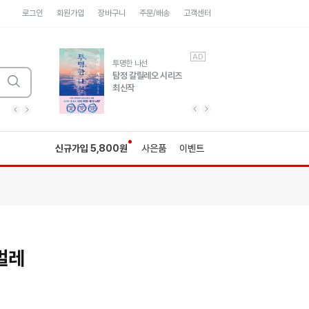
로그인
회원가입
장바구니
주문/배송
고객센터
AD
AD
유럽 도시 기행3
투명한 나선
풍성한 서사와 인문학적
탐정 갈릴레오 시리즈
통찰!
최신작
광고
광고
광고
광고
광고
히가시노게이고 추모
수족관
세네카의 처방전
독하게 돈 공부
성해나 기담집
이전 슬라이드 보기
다음 슬라이드 보기
이전
다음
신규가입 5,800원
사은품
이벤트
벌레