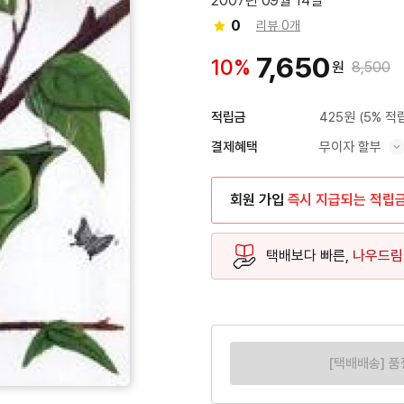
2007년 09월 14일
0
리뷰 0개
7,650
10%
원
8,500
425원
(5% 적
적립금
무이자 할부
결제혜택
혜택 표시/숨기기
회원 가입
즉시 지급되는 적립
택배보다 빠른,
나우드림
[택배배송] 품