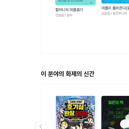
여름이 몰려온다(
할머니의 여름휴가
그림책 123)
김효정 | 웅진주니어
안녕달 | 창비
멜로우TV 팀나빠 1 - 나사
빠진 친구들 (판타지 어드
멜로우TV(원작), 안경순 | 학산
벤처 코믹북)
키즈
이 분야의 화제의 신간