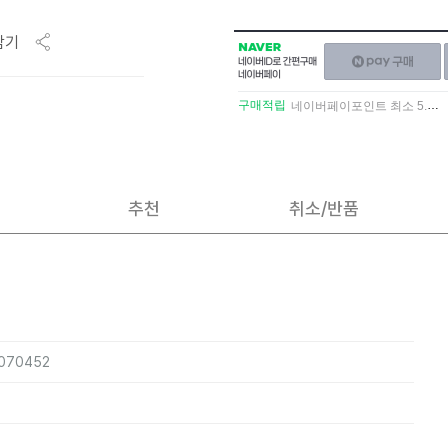
담기
NAVER
네이버페이
네이버
구매하기
ID로
간편구매
구매적립
네이버페이포인트 최소 5.5% 적립
네이버페이
추천
취소/반품
1070452