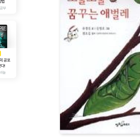
방법
 공부
AD
광고
믹 공포
다!
바늘