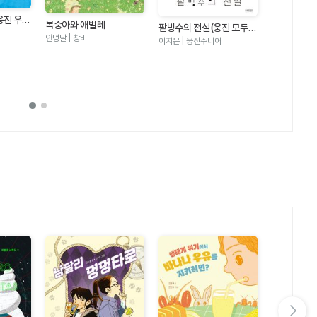
웅진 우리
복숭아와 애벌레
팥빙수의 전설(웅진 모두의
안녕달 | 창비
그림책 21)
이지은 | 웅진주니어
수박 수영장
안녕달 | 창비