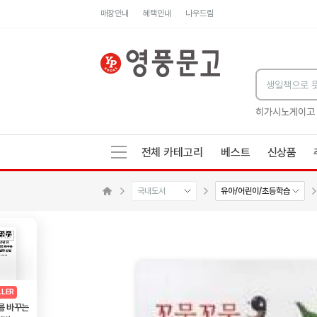
매장안내
혜택안내
나우드림
세네카의 처방전
독하게 돈 공부
성해나 기담집
히가시노게이고
전체 카테고리
베스트
신상품
국내도서
유아/어린이/초등학습
메인으로 이동
AD
광고
LLER
를 바꾸는