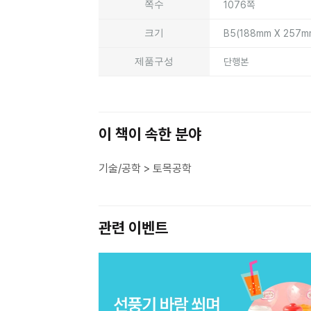
쪽수
1076쪽
크기
B5(188mm X 257
제품구성
단행본
이 책이 속한 분야
기술/공학 > 토목공학
관련 이벤트