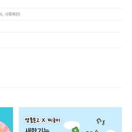
mm, 사륙배판)