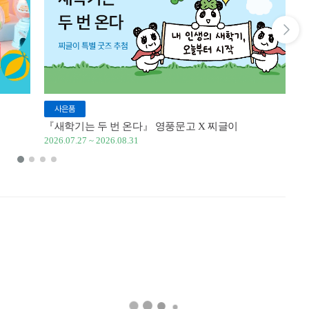
다음 슬라이드 보기
사은품
『새학기는 두 번 온다』 영풍문고 X 찌글이
이
2026.07.27 ~ 2026.08.31
20