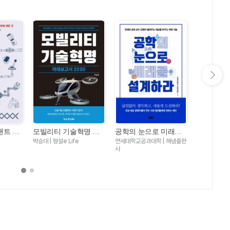
다음 슬라이드 보기
랜트 엔
모빌리티 기술혁명 미
공학의 눈으로 미래를
공학이란 
있다 -
래보고서 2030
설계하라
박승대 | 형설e Life
연세대학교공과대학 | 해냄출판
성풍현외카이스
쓰는 물
사
살림FRIEND
 원리의