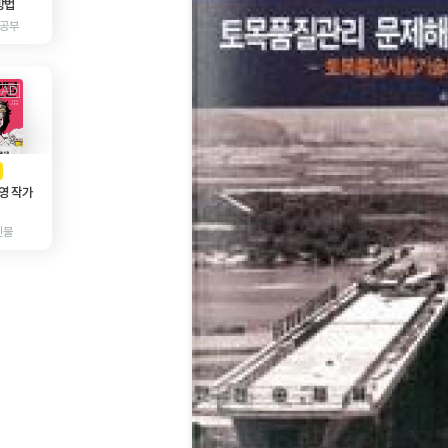
방법
 공부
AD
광고
영 작가
인물