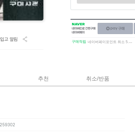
NAVER
네이버페이
네이버
구매하기
ID로
입고 알림
간편구매
구매적립
네이버페이포인트 최소 5.5% 적립
네이버페이
추천
취소/반품
2259302