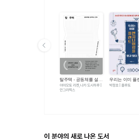
이전 슬라이드 보기
도시를 만드는 기술 이
야기 - 다리 터널 도로
그레이디 힐하우스 | 한빛미디
탈주택 - 공동체를 설계
우리는 이미 플
통신망 전력망 철도 댐
어
하는 건축
지니어링을 알고 
|
야마모토 리켄,나카 도시하루 |
박정호 | 플루토
상하수도 건설 장비까
안그라픽스
24시간 만지고 
지 우리 주변을 둘러싼
건에 담긴 공학
인프라의 모든 것
모든 것
이 분야의 새로 나온 도서