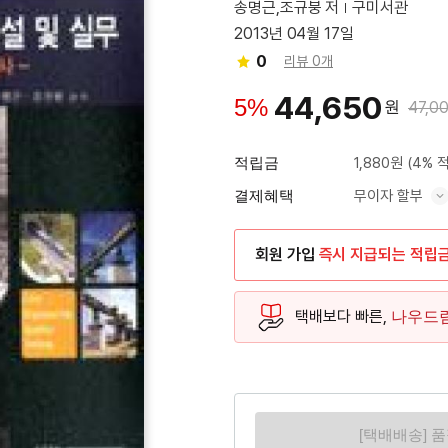
송명근,조규붕 저
구미서관
2013년 04월 17일
0
리뷰 0개
44,650
5%
원
47,0
적립금
1,880원
(4% 
결제혜택
무이자 할부
혜택 표시/숨기기
회원 가입
즉시 지급되는 적립
택배보다 빠른,
나우드
[택배배송] 