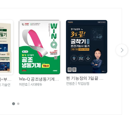
다음 슬라이드 보기
쩐 기능장의 3일끝 굴
Win-Q 공조냉동기계기
기+부록
Win-Q 
착기 굴삭기 운전기능
전범준 | 직업상점
능사 필기 단기합격(20
7)
허판효 | 시대에듀
지 기술인
기능사 필
신원장 | 시대
사 필기 + 100% 무료강
27)
(2027)
의 제공(2027대비)