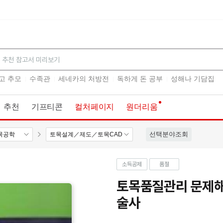
검색
고 추모
수족관
세네카의 처방전
독하게 돈 공부
성해나 기담집
추천
기프티콘
컬처페이지
원더리움
선택분야조회
목공학
토목설계／제도／토목CAD
소득공제
품절
토목품질관리 문제해
술사