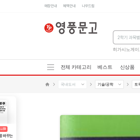
매장안내
혜택안내
나우드림
족관
세네카의 처방전
독하게 돈 공부
성해나 기담집
히가시노게이
전체 카테고리
베스트
신상품
국내도서
기술/공학
토
메인으로 이동
AD
광고
LLER
를 바꾸는