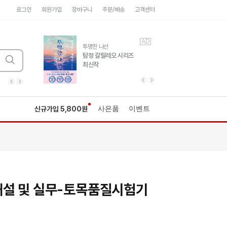
로그인
회원가입
장바구니
주문/배송
고객센터
AD
AD
유럽 도시 기행3
투명한 나선
풍성한 서사와 인문학적
탐정 갈릴레오 시리즈
통찰!
최신작
광고
광고
광고
광고
광고
히가시노게이고 추모
수족관
세네카의 처방전
독하게 돈 공부
성
이전 슬라이드 보기
다음 슬라이드 보기
이전
다음
사은품
이벤트
신규가입 5,800원
설 및 실무-토목품질시험기