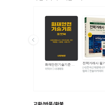
이전 슬라이드 보기
전력거래사 필
화재안전기술기준 포
스마트공장산업기사
우
세트(전2권)(202
(사)한국신재생에너
켓북(2027)
필기(2027)
이덕수 | 시대에듀
김세연, 이종현, 이선원, 김미
-
협회 | 한솔아카데미
라, 김현채 | 골든벨
교환/반품/환불