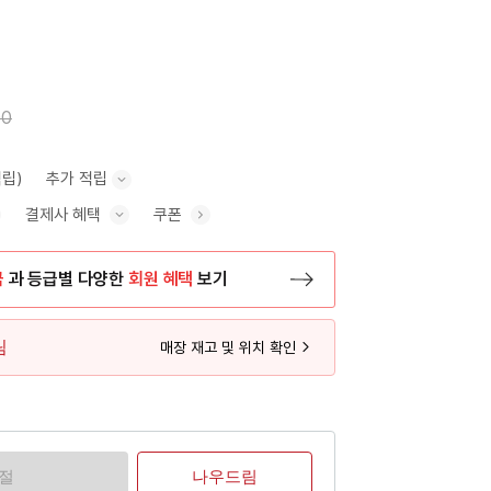
00
적립)
추가 적립
결제사 혜택
쿠폰
추가 적립 안내 표시/숨기기
혜택 표시/숨기기
금
과 등급별 다양한
회원 혜택
보기
등록 페이지로 이동
림
매장 재고 및 위치 확인
품절
나우드림