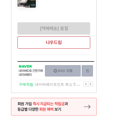
[택배배송] 품절
나우드림
NAVER
네이버페이
찜하기
네이버
구매하기
ID로
간편구매
이전
다음
구매적립
네이버페이포인트 최소 5.5% 적립
네이버페이
회원 가입
즉시 지급되는 적립금
과
등급별 다양한
회원 혜택
보기
등록 페이지로 이동