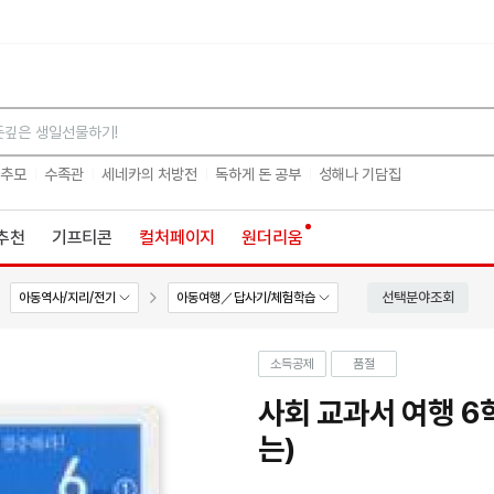
검색
 추모
수족관
세네카의 처방전
독하게 돈 공부
성해나 기담집
추천
기프티콘
컬처페이지
원더리움
선택분야조회
아동역사/지리/전기
아동여행／답사기/체험학습
소득공제
품절
사회 교과서 여행 6
는)