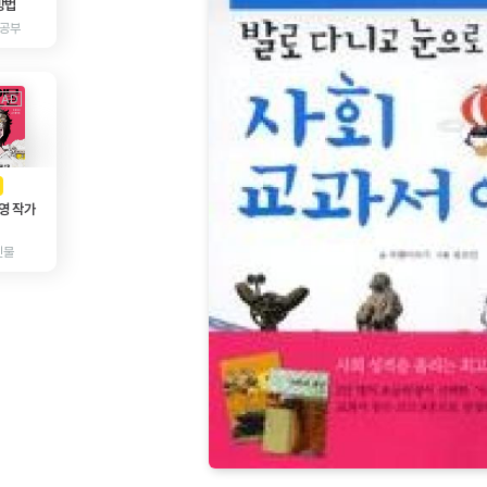
방법
 공부
AD
광고
영 작가
인물