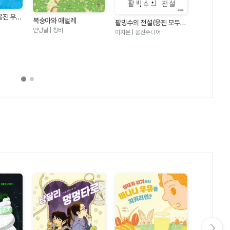
웅진 우리
복숭아와 애벌레
팥빙수의 전설(웅진 모두의
안녕달 | 창비
그림책 21)
이지은 | 웅진주니어
수박 수영장
안녕달 | 창비