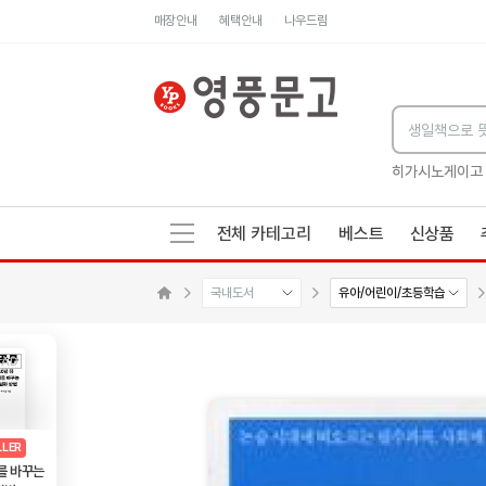
매장안내
혜택안내
나우드림
세네카의 처방전
독하게 돈 공부
성해나 기담집
히가시노게이고
전체 카테고리
베스트
신상품
국내도서
유아/어린이/초등학습
메인으로 이동
AD
광고
LLER
를 바꾸는