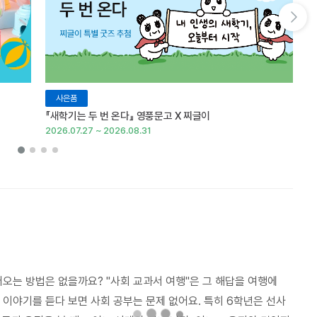
다음 슬라이드 보기
사은품
『새학기는 두 번 온다』 영풍문고 X 찌글이
이
2026.07.27 ~ 2026.08.31
20
는 방법은 없을까요? "사회 교과서 여행"은 그 해답을 여행에
옛 이야기를 듣다 보면 사회 공부는 문제 없어요. 특히 6학년은 선사