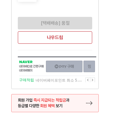
[택배배송] 품절
나우드림
NAVER
네이버페이
찜하기
네이버
구매하기
ID로
간편구매
이전
다음
구매적립
네이버페이포인트 최소 5.5% 적립
네이버페이
회원 가입
즉시 지급되는 적립금
과
등급별 다양한
회원 혜택
보기
등록 페이지로 이동