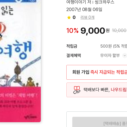
여행이야기 저
씽크하우스
2007년 08월 06일
0
리뷰 0개
9,000
10%
원
10,000
500원
(5% 적
적립금
무이자 할부
결제혜택
혜택 표시/숨기기
회원 가입
즉시 지급되는 적립
택배보다 빠른,
나우드림
[택배배송] 품