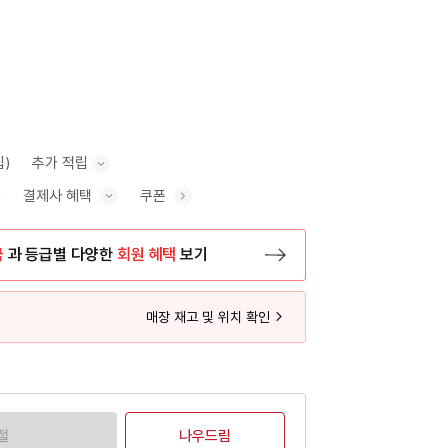
립)
추가 적립
결제사 혜택
쿠폰
추가 적립 안내 표시/숨기기
혜택 표시/숨기기
금
과 등급별 다양한
회원 혜택
보기
등록 페이지로 이동
매장 재고 및 위치 확인
절
나우드림