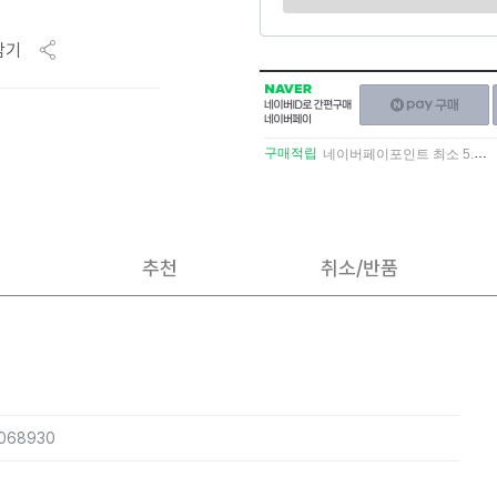
담기
NAVER
네이버페이
네이버
구매하기
ID로
간편구매
구매적립
네이버페이포인트 최소 5.5% 적립
네이버페이
추천
취소/반품
1068930