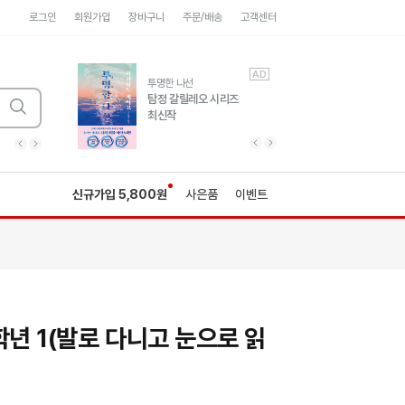
로그인
회원가입
장바구니
주문/배송
고객센터
AD
AD
유럽 도시 기행3
투명한 나선
풍성한 서사와 인문학적
탐정 갈릴레오 시리즈
통찰!
최신작
광고
광고
광고
광고
광고
히가시노게이고 추모
수족관
세네카의 처방전
독하게 돈 공부
성해나 기담집
이전 슬라이드 보기
다음 슬라이드 보기
이전
다음
신규가입 5,800원
사은품
이벤트
학년 1(발로 다니고 눈으로 읽