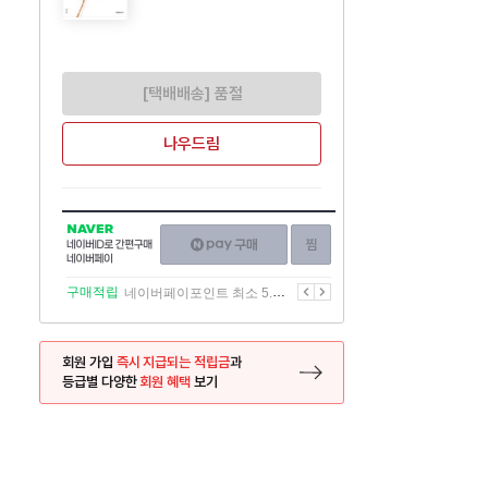
[택배배송] 품절
나우드림
NAVER
네이버페이
찜하기
네이버
구매하기
ID로
간편구매
이전
다음
구매적립
네이버페이포인트 최소 5.5% 적립
네이버페이
회원 가입
즉시 지급되는 적립금
과
등급별 다양한
회원 혜택
보기
등록 페이지로 이동