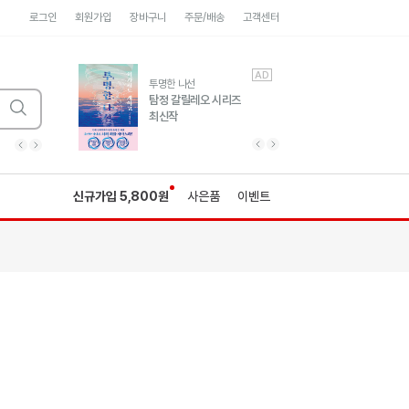
로그인
회원가입
장바구니
주문/배송
고객센터
AD
AD
유럽 도시 기행3
투명한 나선
풍성한 서사와 인문학적
탐정 갈릴레오 시리즈
통찰!
최신작
광고
광고
광고
광고
광고
히가시노게이고 추모
수족관
세네카의 처방전
독하게 돈 공부
성해나 기담집
이전 슬라이드 보기
다음 슬라이드 보기
이전
다음
신규가입 5,800원
사은품
이벤트