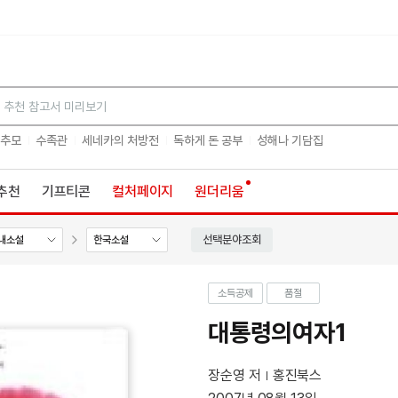
검색
 추모
수족관
세네카의 처방전
독하게 돈 공부
성해나 기담집
추천
기프티콘
컬처페이지
원더리움
선택분야조회
내소설
한국소설
소득공제
품절
대통령의여자1
장순영 저
홍진북스