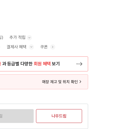
립)
추가 적립
결제사 혜택
쿠폰
추가 적립 안내 표시/숨기기
혜택 표시/숨기기
금
과 등급별 다양한
회원 혜택
보기
등록 페이지로 이동
매장 재고 및 위치 확인
절
나우드림