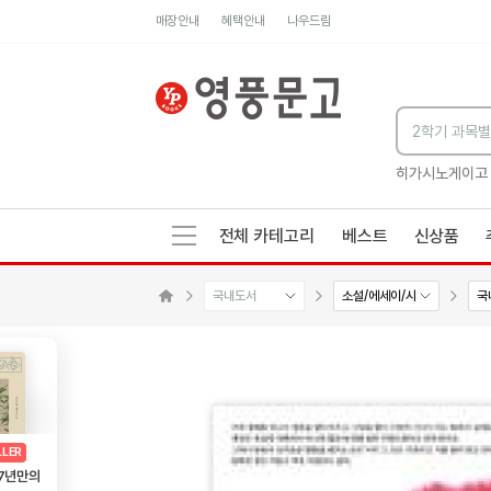
매장안내
혜택안내
나우드림
세네카의 처방전
독하게 돈 공부
성해나 기담집
히가시노게이고
전체 카테고리
베스트
신상품
국내도서
소설/에세이/시
국
메인으로 이동
AD
광고
LLER
 7년만의