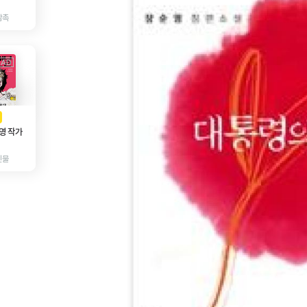
감촉
AD
광고
영 작가
인물