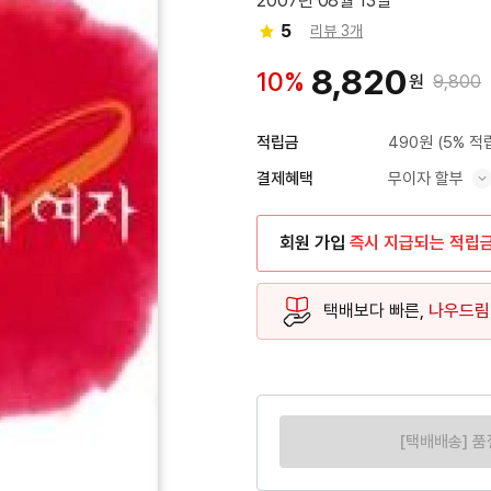
2007년 08월 13일
5
리뷰 3개
8,820
10%
원
9,800
490원
(5% 적
적립금
무이자 할부
결제혜택
혜택 표시/숨기기
회원 가입
즉시 지급되는 적립
택배보다 빠른,
나우드림
[택배배송] 품