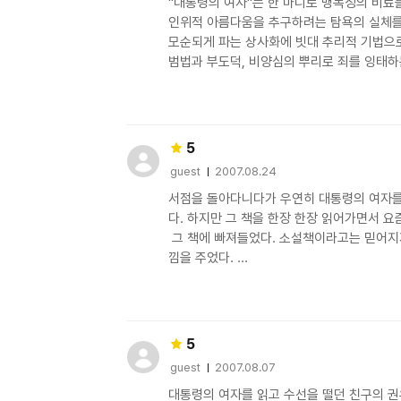
"대통령의 여자"는 한 마디로 맹독성의 비료를 
인위적 아름다움을 추구하려는 탐욕의 실체를 
모순되게 파는 상사화에 빗대 추리적 기법으로 
범법과 부도덕, 비양심의 뿌리로 죄를 잉태하는
그런 죄악의 행위들이, 절제된 필요에 의해 살
선과 양심을 지티는 보편적 다수의 삶보다 높은 
선이 악에 눌이거나, 행동하는 비양심이 침묵하
- 책 소개 글 중에서 - 

5
guest
2007.08.24
사용자 평점
-------------------------------------
서점을 돌아다니다가 우연히 대통령의 여자를 
장순영 작가.. 

다. 하지만 그 책을 한장 한장 읽어가면서 
 그 책에 빠져들었다. 소설책이라고는 믿어지
그의 이름을 대통령의 여자를 통하여 처음 만나
낌을 주었다. 

군더더기 없는 명료한 필체에, 논리적으로 잘 짜
모든 글들이 작가의 상상, 지적 능력 안에서 
나는 "~답다"라는 말을 좋아한다. 사람은 
아름다운 예술작품을 경험하게 되어 참 기쁘다.
생각한다. 어른이 어린애같고 어린애가 어른같
대통령의 여자는 한마디로 소설책답다. 탄탄한
책을 읽으며 작품 구성과 퇴고까지 어떤 과정을
5
로 생동감을 주고 극적인 반전으로 극의 박진감
대통령의 여자가 탄생되었는지, 은밀하게 깔린
guest
2007.08.07
사용자 평점
정말 강추하고 싶은 책이다.

시나리오에서부터 영화, 소설의 장르가 모두 
대통령의 여자를 읽고 수선을 떨던 친구의 권
이책을 만드신 작가님한테 넘 감사드린다.
입체적 산물에 관하여 새로운 호기심이 발동하게