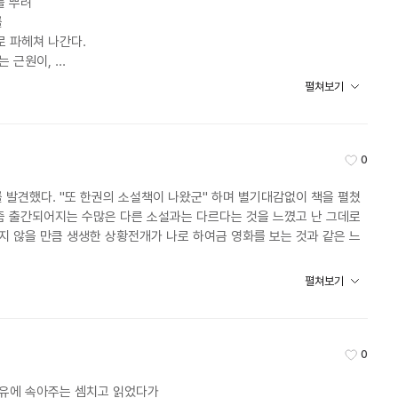
뿌려 

좋아요


파헤쳐 나간다. 

 근원이, 

아감으로써 

펼쳐보기
곳에 존재한다면... 

는 양심보다 우위에 선다면... 

0
---------------------------------- 

발견했다. "또 한권의 소설책이 나왔군" 하며 별기대감없이 책을 펼쳤
좋아요
요즘 출간되어지는 수많은 다른 소설과는 다르다는 것을 느꼈고 난 그데로
지 않을 만큼 생생한 상황전개가 나로 하여금 영화를 보는 것과 같은 느
게 되었다. 

여진 구성, 

절묘하게 어우러진 

펼쳐보기
사람다워야 하고 어른은 어른다워야 하고 어린애들은 어린애다워야 한다고 
 

아서야 되겠는가? 

 내용구성과 재미가 한껏 어울려 있는 대통령의 여자.. 세밀한 문장으
 거쳐서 

을 더해주고 있는 대통령의 여자..

 복선들을 어떻게 삽입하였는지 

0
녹아져 있는 복합적이면서도 

유에 속아주는 셈치고 읽었다가

 되었다. 

좋아요