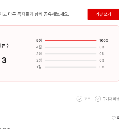
 스페이드 무늬였다. 이미 다섯 장 째에 더 이상 높을 수 없는 패를
를 확인한 문 사장의 동공이 튀어나올 듯 커졌다. 작위적이지
남기고 다른 독자들과 함께 공유해보세요.
리뷰 쓰기
시는 독자라면 소설을 읽으면서
 그러나 ‘대통령의 여자’는 절대 도박에 대한 이야기가 아니다.
 선거 직전에 새파랗게 젊은 후계자한테 후보 자리를 넘겨줌으로써
5점
100%
 표 차이로 무명의 정치 신인이
리뷰수
4점
0%
으로 섣불리 정치나 선거를 다룬
3점
0%
3
2점
0%
1점
0%
위해 스스로를 말려, 지고 마는 잎. ‘대통령의 여자’는
팔아 사탄의 시녀가 되는 탐욕의 실체들을 속속들이 파헤쳐 나간다.
고 있던 살의(殺意)마저 기세등등하게 용틀임시킨다. ‘대통령의
 아름다움을 추구하려는 탐욕의 실체를 모순(矛盾)되게 피는
포토
구매자 리뷰
0