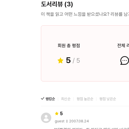
도서리뷰 (3)
플러시였다. 10, J, Q, K, A의 다섯 장이 모두
완벽하게 갖춘 것이었다. 로열 스트레이트 플러시
이 책을 읽고 어떤 느낌을 받으셨나요? 리뷰를 
않고는 절대 일어날 수 없는 상황이 이번 판에서 일어나고 말았다. 혹시 포커를 즐기
엄청난 카드 기술, 그 속임수의 비밀을 알게 된다.
“자신이 출마했어도 당선이 가능한 대통령 후보가
범야권의 후보단일화를 이뤄내는 발상은 정말이지, 기가 막혔어요.” “결국 압도적인
회원 총 평점
전체 
대통령에 당선돼서 정권교체를 이뤄냈다는 거 아닙니까. 허, 거참!” 소설 속의 대화만
5
/ 5
거라고 판단해서도 곤란하다. 전북 고창에 위치한 사찰, 선운사에 가면 붉은 상사화를 볼 수 있다. 결코 공존해서 꽃과
잎이 피지 않는다는 상사화. 화려하고도 찬란한 꽃을 피우기 
부와 명예를 얻고자 영혼을 팔아치우고, 사랑을 
탐욕은, 음부처럼 탁한 곳에서 애벌레마냥 웅크리
여자’는 한 마디로 맹독성의 비료를 뿌려 인위적
랭킹순
최신순
평점 높은순
평점 낮은순
상사화에 빗대 추리적 기법으로 전개시켜 나간다.
5
guest
2007.08.24
사용자 평점