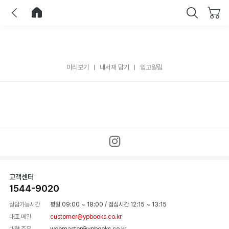
이전
홈으로 이동
닫기
미리보기
내서재 담기
입고알림
고객센터
1544-9020
상담가능시간
평일 09:00 ~ 18:00
/
점심시간 12:15 ~ 13:15
대표 메일
customer@ypbooks.co.kr
대량 주문
webmaster@ypbooks.co.kr