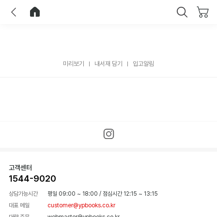
이전
홈으로 이동
닫기
미리보기
내서재 담기
입고알림
고객센터
1544-9020
상담가능시간
평일 09:00 ~ 18:00
/
점심시간 12:15 ~ 13:15
대표 메일
customer@ypbooks.co.kr
대량 주문
webmaster@ypbooks.co.kr