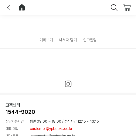
이전
홈으로 이동
닫기
미리보기
내서재 담기
입고알림
고객센터
1544-9020
상담가능시간
평일 09:00 ~ 18:00
/
점심시간 12:15 ~ 13:15
대표 메일
customer@ypbooks.co.kr
대량 주문
webmaster@ypbooks.co.kr