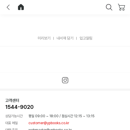
이전
홈으로 이동
닫기
미리보기
내서재 담기
입고알림
고객센터
1544-9020
상담가능시간
평일 09:00 ~ 18:00
/
점심시간 12:15 ~ 13:15
대표 메일
customer@ypbooks.co.kr
대량 주문
webmaster@ypbooks.co.kr