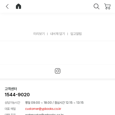
이전
홈으로 이동
닫기
미리보기
내서재 담기
입고알림
고객센터
1544-9020
상담가능시간
평일 09:00 ~ 18:00
/
점심시간 12:15 ~ 13:15
대표 메일
customer@ypbooks.co.kr
대량 주문
webmaster@ypbooks.co.kr