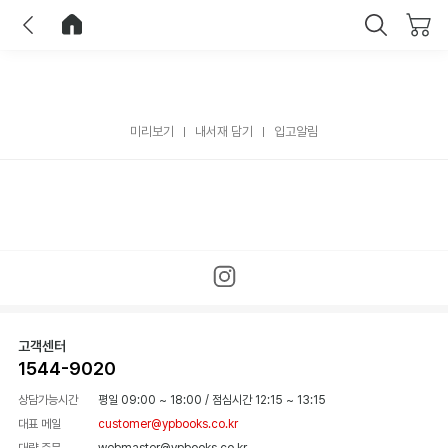
이전
홈으로 이동
닫기
미리보기
내서재 담기
입고알림
고객센터
1544-9020
상담가능시간
평일 09:00 ~ 18:00
/
점심시간 12:15 ~ 13:15
대표 메일
customer@ypbooks.co.kr
대량 주문
webmaster@ypbooks.co.kr