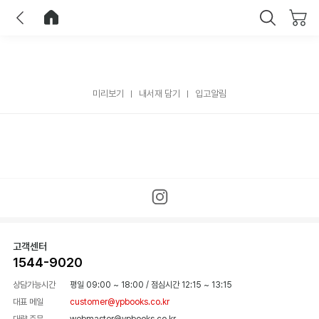
이전
홈으로 이동
닫기
미리보기
내서재 담기
입고알림
고객센터
1544-9020
상담가능시간
평일 09:00 ~ 18:00
/
점심시간 12:15 ~ 13:15
대표 메일
customer@ypbooks.co.kr
대량 주문
webmaster@ypbooks.co.kr