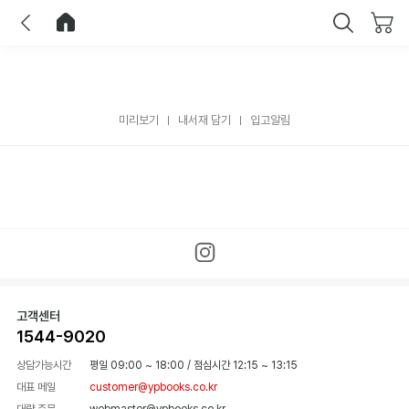
이전
홈으로 이동
닫기
미리보기
내서재 담기
입고알림
고객센터
1544-9020
상담가능시간
평일 09:00 ~ 18:00
/
점심시간 12:15 ~ 13:15
대표 메일
customer@ypbooks.co.kr
대량 주문
webmaster@ypbooks.co.kr