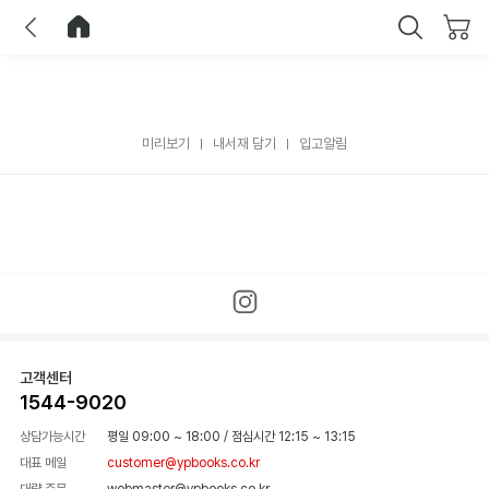
이전
홈으로 이동
닫기
미리보기
내서재 담기
입고알림
고객센터
1544-9020
상담가능시간
평일 09:00 ~ 18:00
/
점심시간 12:15 ~ 13:15
대표 메일
customer@ypbooks.co.kr
대량 주문
webmaster@ypbooks.co.kr