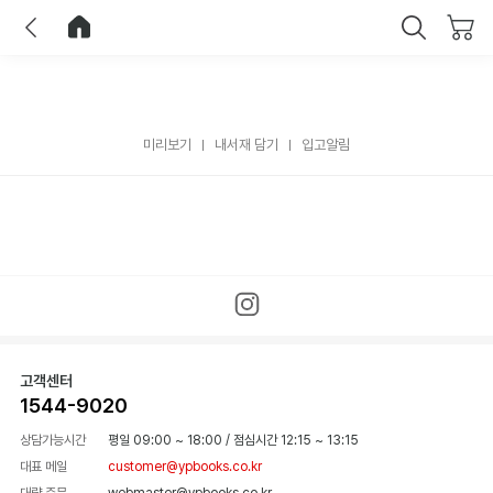
이전
홈으로 이동
닫기
미리보기
내서재 담기
입고알림
고객센터
1544-9020
상담가능시간
평일 09:00 ~ 18:00
/
점심시간 12:15 ~ 13:15
대표 메일
customer@ypbooks.co.kr
대량 주문
webmaster@ypbooks.co.kr