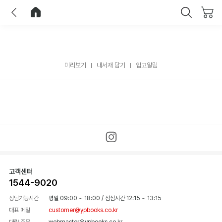
이전
홈으로 이동
닫기
미리보기
내서재 담기
입고알림
고객센터
1544-9020
상담가능시간
평일 09:00 ~ 18:00
/
점심시간 12:15 ~ 13:15
대표 메일
customer@ypbooks.co.kr
대량 주문
webmaster@ypbooks.co.kr