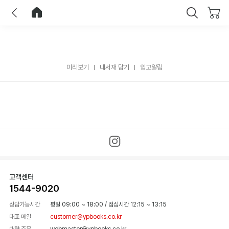
이전
홈으로 이동
닫기
미리보기
내서재 담기
입고알림
고객센터
1544-9020
상담가능시간
평일 09:00 ~ 18:00
/
점심시간 12:15 ~ 13:15
대표 메일
customer@ypbooks.co.kr
대량 주문
webmaster@ypbooks.co.kr