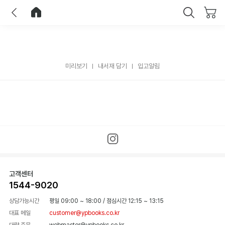
이전
홈으로 이동
닫기
미리보기
내서재 담기
입고알림
고객센터
1544-9020
상담가능시간
평일 09:00 ~ 18:00
/
점심시간 12:15 ~ 13:15
대표 메일
customer@ypbooks.co.kr
대량 주문
webmaster@ypbooks.co.kr