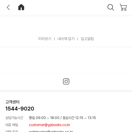
이전
홈으로 이동
닫기
미리보기
내서재 담기
입고알림
고객센터
1544-9020
상담가능시간
평일 09:00 ~ 18:00
/
점심시간 12:15 ~ 13:15
대표 메일
customer@ypbooks.co.kr
대량 주문
webmaster@ypbooks.co.kr