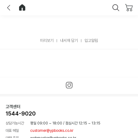
이전
홈으로 이동
닫기
미리보기
내서재 담기
입고알림
고객센터
1544-9020
상담가능시간
평일 09:00 ~ 18:00
/
점심시간 12:15 ~ 13:15
대표 메일
customer@ypbooks.co.kr
대량 주문
webmaster@ypbooks.co.kr