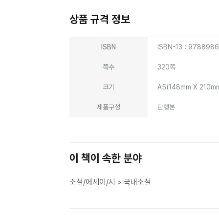
상품 규격 정보
상품상세정보
ISBN
ISBN-13 : 978898
쪽수
320쪽
크기
A5(148mm X 210m
제품구성
단행본
이 책이 속한 분야
소설/에세이/시 > 국내소설