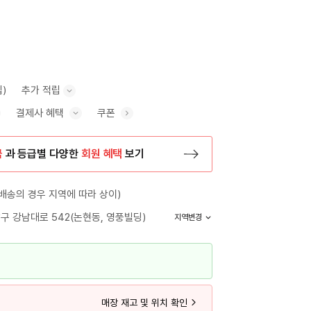
립)
추가 적립
결제사 혜택
쿠폰
추가 적립 안내 표시/숨기기
혜택 표시/숨기기
금
과 등급별 다양한
회원 혜택
보기
등록 페이지로 이동
배송의 경우 지역에 따라 상이)
구 강남대로 542(논현동, 영풍빌딩)
지역변경
매장 재고 및 위치 확인