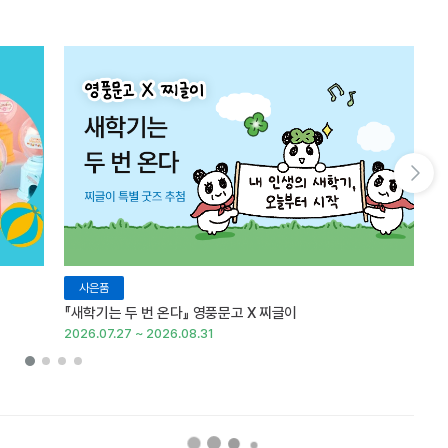
다음 슬라이드 보기
사은품
『새학기는 두 번 온다』 영풍문고 X 찌글이
이
2026.07.27 ~ 2026.08.31
20