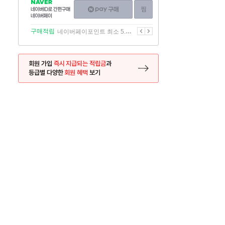
NAVER
네이버페이
찜하기
네이버
구매하기
ID로
간편구매
이전
다음
구매적립
네이버페이포인트 최소 5.5% 적립
네이버페이
회원 가입
즉시 지급되는 적립금
과
등급별 다양한
회원 혜택
보기
등록 페이지로 이동
사은품
사은품
달의 리뷰왕
신규가입시 최대 
26.01.01 ~ 2026.12.31
2025.12.31 ~ 2