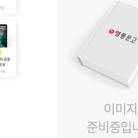
인물
AD
광고
믹 공포
다!
바늘