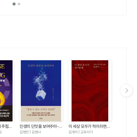
다음 슬라이드 보기
째 추첨의
인생의 단맛을 보여주마-김
이 세상 모두가 적이라면
우리는 여름
즈5)
영민 소설집
(교유서가 시집9)
오
김영민 | 김영사
김개미 | 교유서가
에밀리 헨리 |