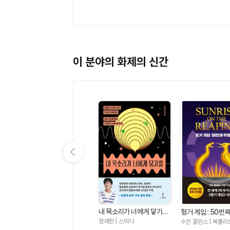
이 분야의 화제의 신간
이전 슬라이드 보기
내 목소리가 너에게 닿기를
 편
여름 편집 후기
헝거 게임 : 50번
- 달콤한 미성 너머 차갑게
날(헝거 게임 시리
정재헌 | 스미다
에밀리 헨리 | 윌북
수잔 콜린스 | 북폴리
버텨온 성우 정재헌의 다정