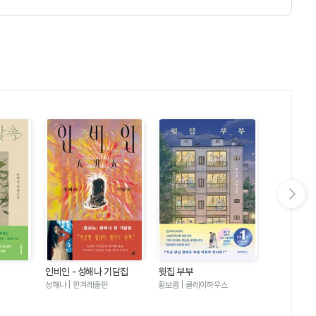
다음 슬라이드 보기
인비인 - 성해나 기담집
윗집 부부
달러구트 꿈 
러구트와 양
성해나 | 한겨레출판
황보름 | 클레이하우스
이미예 | 팩
기