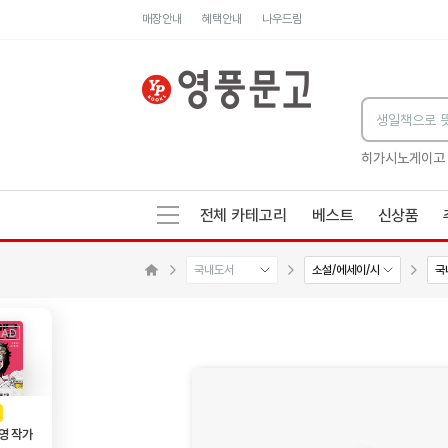
매장안내
혜택안내
나우드림
세네카의 처방전
독하게 돈 공부
성해나 기담집
히가시노게이고
전체 카테고리
베스트
신상품
국내도서
소설/에세이/시
국
수량감소
수량증가
메인으로 이동
AD
광고
영 작가