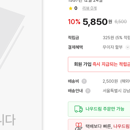
1997년 12월 24일
0
리뷰 0개
5,850
10%
원
6,500
325원
(5% 적
적립금
무이자 할부
결제혜택
혜택 표시/숨기기
회원 가입
즉시 지급되는 적립
2,500원
(해외
배송비
서울특별시 강남
배송안내
안내 열기
안내 열기
나우드림 주문만 가능
택배보다 빠른,
나우드림