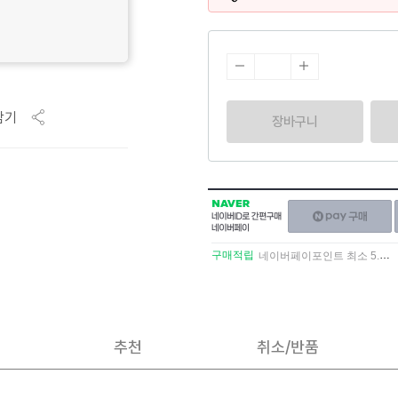
담기
장바구니
NAVER
네이버페이
네이버
구매하기
ID로
간편구매
구매적립
네이버페이포인트 최소 5.5% 적립
네이버페이
추천
취소/반품