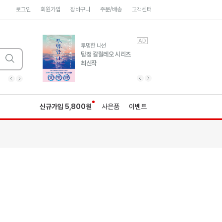
로그인
회원가입
장바구니
주문/배송
고객센터
AD
AD
유럽 도시 기행3
투명한 나선
풍성한 서사와 인문학적
탐정 갈릴레오 시리즈
통찰!
최신작
광고
광고
광고
광고
광고
히가시노게이고 추모
수족관
세네카의 처방전
독하게 돈 공부
성해나 기담집
이전 슬라이드 보기
다음 슬라이드 보기
이전
다음
신규가입 5,800원
사은품
이벤트