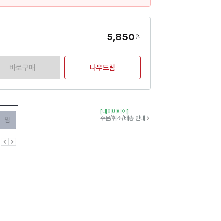
5,850
원
바로구매
나우드림
[네이버페이]
찜하기
주문/취소/배송 안내
이전
다음