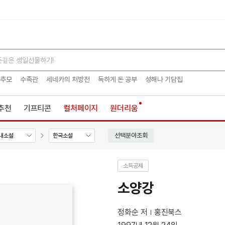
검색
 추모
수족관
세네카의 처방전
독하게 돈 공부
성해나 기담집
추천
기프티콘
컬처페이지
원더리움
선택분야조회
내소설
한국소설
소득공제
소양강
정화순 저
홍진북스