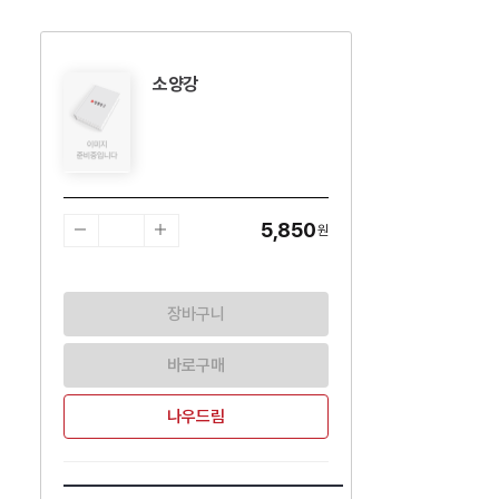
소양강
수량감소
수량증가
5,850
원
장바구니
바로구매
나우드림