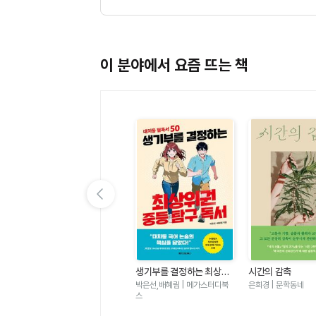
이 분야에서 요즘 뜨는 책
이전 슬라이드 보기
가
우리는 가장 밝은 밤에 헤어
생기부를 결정하는 최상위
시간의 감촉
졌다-도스토옙스키 단편 백
권 중등 탐구 독서 - 대치동
표도르 도스토옙스키 | 윌마
박은선,배혜림 | 메가스터디북
은희경 | 문학동네
야
필독서 50
스