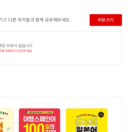
(1달 플랜)
남기고 다른 독자들과 함께 공유해보세요.
리뷰 쓰기
bit)으로 영단어 잡기!
록된 리뷰가 없습니다
번째 리뷰어가 되어주세요
e Reading)로 독해 공부! 인생 공부!
지 투어
 독해하자!
습법