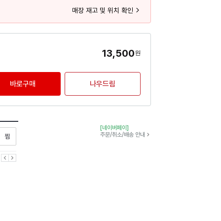
매장 재고 및 위치 확인
13,500
원
바로구매
나우드림
[네이버페이]
찜하기
주문/취소/배송 안내
이전
다음