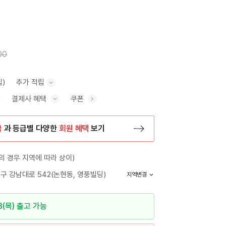
00
립)
추가 적립
결제사 혜택
쿠폰
추가 적립 안내 표시/숨기기
혜택 표시/숨기기
금
과 등급별 다양한
회원 혜택
보기
등록 페이지로 이동
 경우 지역에 따라 상이)
구 강남대로 542(논현동, 영풍빌딩)
지역변경
3(목) 출고 가능