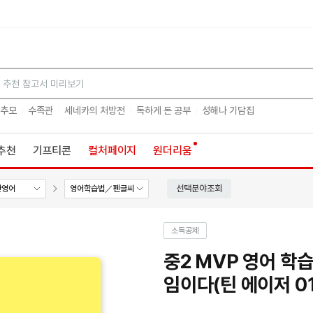
검색
 추모
수족관
세네카의 처방전
독하게 돈 공부
성해나 기담집
추천
기프티콘
컬처페이지
원더리움
선택분야조회
반영어
영어학습법／펜글씨
소득공제
중2 MVP 영어 학
임이다(틴 에이저 01