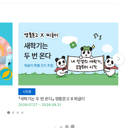
다음 슬라이드 보기
사은품
『새학기는 두 번 온다』 영풍문고 X 찌글이
이
2026.07.27 ~ 2026.08.31
20