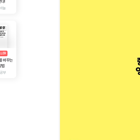
다!
바늘
AD
광고
LLER
를 바꾸는
방법
 공부