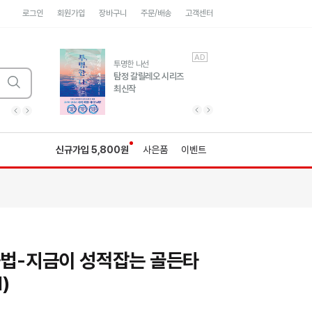
로그인
회원가입
장바구니
주문/배송
고객센터
AD
AD
유럽 도시 기행3
투명한 나선
풍성한 서사와 인문학적
탐정 갈릴레오 시리즈
통찰!
최신작
광고
광고
광고
광고
광고
히가시노게이고 추모
수족관
세네카의 처방전
독하게 돈 공부
성해나 기담집
이전 슬라이드 보기
다음 슬라이드 보기
이전
다음
신규가입 5,800원
사은품
이벤트
습법-지금이 성적잡는 골든타
)