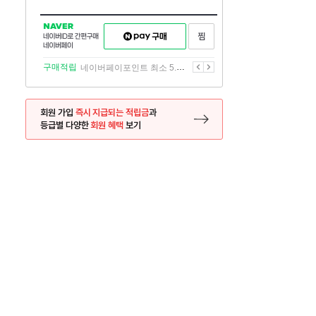
NAVER
네이버페이
찜하기
네이버
구매하기
ID로
간편구매
이전
다음
구매적립
네이버페이포인트 최소 5.5% 적립
네이버페이
회원 가입
즉시 지급되는 적립금
과
등급별 다양한
회원 혜택
보기
등록 페이지로 이동
사은품
사은품
달의 리뷰왕
신규가입시 최대 
26.01.01 ~ 2026.12.31
2025.12.31 ~ 2