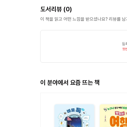
3. 5개의 마인드맵으로 영문법 끝내기!
도서리뷰 (0)
4. 리얼 성적 향상 프로젝트, 영문법 문제집 정복 
5. 나만의 영문법 보물지도 만들기!
이 책을 읽고 어떤 느낌을 받으셨나요? 리뷰를 
Chapter 4 MVP 학습법 : 단어 습관(Voca Ha
1. 내 머릿속의 지우개, 단어시험의 함정
등
2. 영단어 학습의 열쇠는 품사다!
첫
3. 영단어 파생어의 비밀, 영단어 3등분
4. 영단어 습관 만들기
Chapter 5 MVP 학습법 : 패키지 독해(Packag
이 분야에서 요즘 뜨는 책
1. 지문 독해로 배우는 인생 공부, 영어 독해 패키
2. A4용지 학습법, 눈으로 독해하지 말고 손으로
3. 수준별 독해 공부, 스스로 읽어내기!
4. 교과서가 독해의 기준이다! 디지털교과서 학