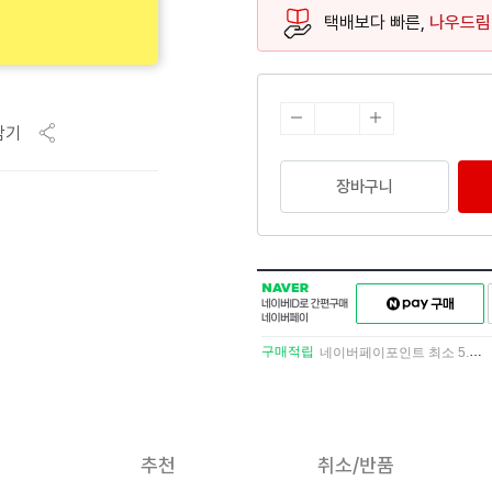
택배보다 빠른,
나우드림
담기
장바구니
NAVER
네이버페이
네이버
구매하기
ID로
간편구매
구매적립
네이버페이포인트 최소 5.5% 적립
네이버페이
추천
취소/반품