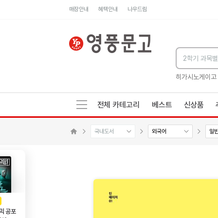
매장안내
혜택안내
나우드림
세네카의 처방전
독하게 돈 공부
성해나 기담집
히가시노게이고
전체 카테고리
베스트
신상품
국내도서
외국어
일
수량감소
수량증가
메인으로 이동
AD
광고
믹 공포