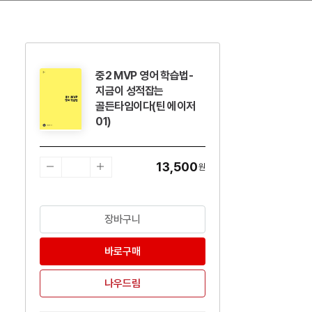
중2 MVP 영어 학습법-
수량감소
수량증가
지금이 성적잡는
골든타임이다(틴 에이저
01)
13,500
원
장바구니
바로구매
나우드림