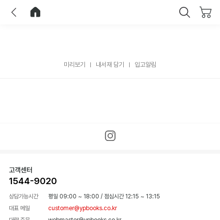
이전
홈으로 이동
닫기
미리보기
내서재 담기
입고알림
고객센터
1544-9020
상담가능시간
평일 09:00 ~ 18:00
/
점심시간 12:15 ~ 13:15
대표 메일
customer@ypbooks.co.kr
대량 주문
webmaster@ypbooks.co.kr