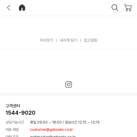
이전
홈으로 이동
닫기
미리보기
내서재 담기
입고알림
고객센터
1544-9020
상담가능시간
평일 09:00 ~ 18:00
/
점심시간 12:15 ~ 13:15
대표 메일
customer@ypbooks.co.kr
대량 주문
webmaster@ypbooks.co.kr