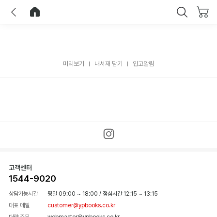
이전
홈으로 이동
닫기
미리보기
내서재 담기
입고알림
고객센터
1544-9020
상담가능시간
평일 09:00 ~ 18:00
/
점심시간 12:15 ~ 13:15
대표 메일
customer@ypbooks.co.kr
대량 주문
webmaster@ypbooks.co.kr