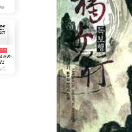
인물
AD
광고
LLER
를 바꾸는
방법
 공부