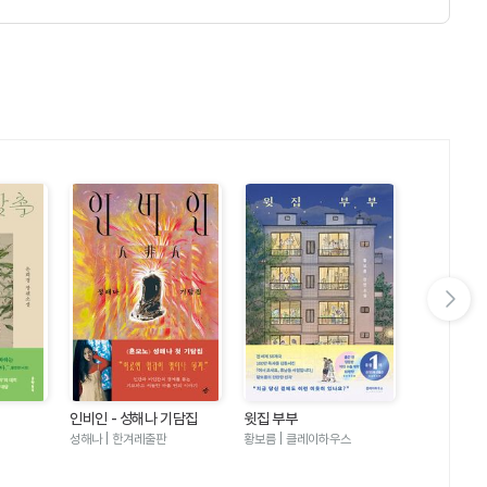
다음 슬라이드 보기
인비인 - 성해나 기담집
윗집 부부
달러구트 꿈 
러구트와 양
성해나 | 한겨레출판
황보름 | 클레이하우스
이미예 | 팩
기