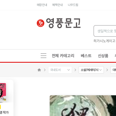
매장안내
혜택안내
나우드림
세네카의 처방전
독하게 돈 공부
성해나 기담집
히가시노게이고
전체 카테고리
베스트
신상품
국내도서
소설/에세이/시
대
수량감소
수량증가
메인으로 이동
AD
광고
영 작가