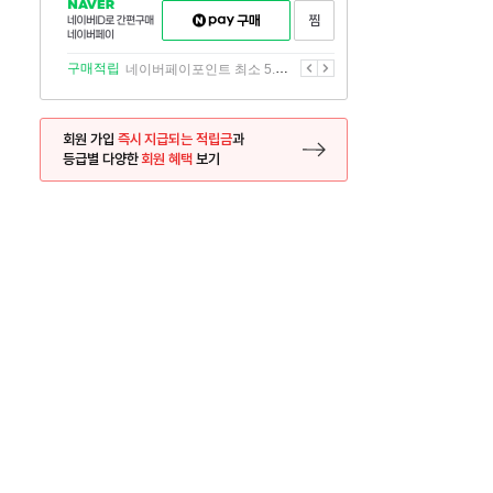
NAVER
네이버페이
찜하기
네이버
구매하기
ID로
간편구매
이전
다음
구매적립
네이버페이포인트 최소 5.5% 적립
네이버페이
회원 가입
즉시 지급되는 적립금
과
등급별 다양한
회원 혜택
보기
등록 페이지로 이동
사은품
사은품
달의 리뷰왕
신규가입시 최대 
26.01.01 ~ 2026.12.31
2025.12.31 ~ 2