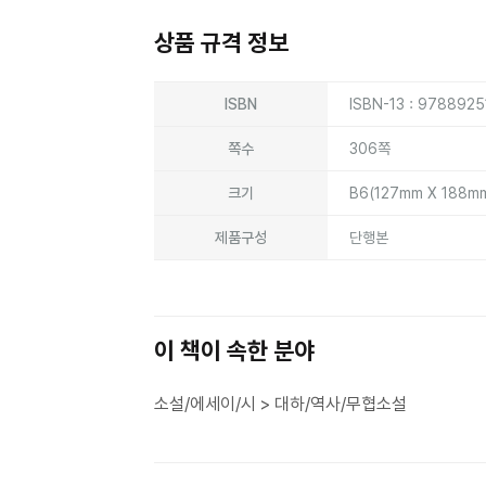
상품 규격 정보
상품상세정보
ISBN
ISBN-13 : 978892
쪽수
306쪽
크기
B6(127mm X 188m
제품구성
단행본
이 책이 속한 분야
소설/에세이/시 > 대하/역사/무협소설