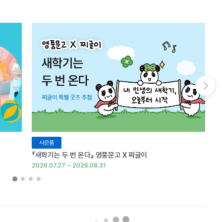
다음 슬라이드 보기
사은품
『새학기는 두 번 온다』 영풍문고 X 찌글이
이
2026.07.27 ~ 2026.08.31
20