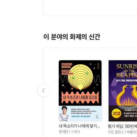
이 분야의 화제의 신간
이전 슬라이드 보기
내 목소리가 너에게 닿기를
 편
여름 편집 후기
헝거 게임 : 50번
- 달콤한 미성 너머 차갑게
날(헝거 게임 시리
정재헌 | 스미다
에밀리 헨리 | 윌북
수잔 콜린스 | 북폴리
버텨온 성우 정재헌의 다정