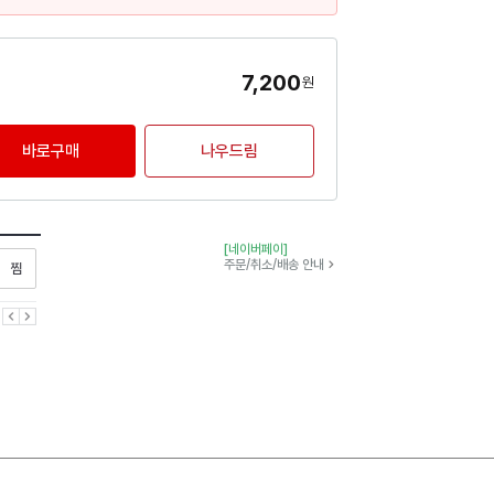
7,200
원
바로구매
나우드림
[네이버페이]
찜하기
주문/취소/배송 안내
이전
다음