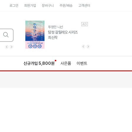
로그인
회원가입
장바구니
주문/배송
고객센터
AD
AD
유럽 도시 기행3
투명한 나선
풍성한 서사와 인문학적
탐정 갈릴레오 시리즈
통찰!
최신작
광고
광고
광고
광고
광고
히가시노게이고 추모
수족관
세네카의 처방전
독하게 돈 공부
성해나 기담집
이전 슬라이드 보기
다음 슬라이드 보기
이전
다음
신규가입 5,800원
사은품
이벤트