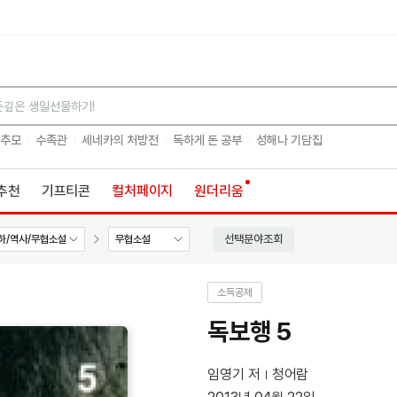
검색
 추모
수족관
세네카의 처방전
독하게 돈 공부
성해나 기담집
추천
기프티콘
컬처페이지
원더리움
선택분야조회
하/역사/무협소설
무협소설
소득공제
독보행 5
임영기 저
청어람