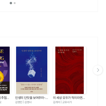
다음 슬라이드 보기
째 추첨의
인생의 단맛을 보여주마-김
이 세상 모두가 적이라면
우리는 여름
즈5)
영민 소설집
(교유서가 시집9)
오
김영민 | 김영사
김개미 | 교유서가
에밀리 헨리 |