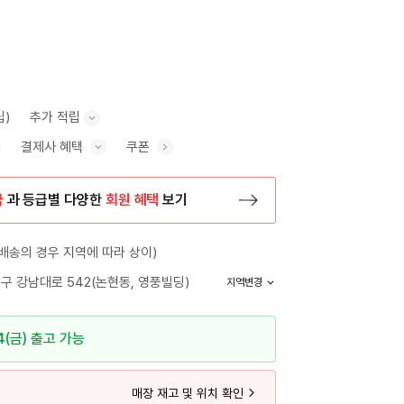
립)
추가 적립
결제사 혜택
쿠폰
추가 적립 안내 표시/숨기기
혜택 표시/숨기기
금
과 등급별 다양한
회원 혜택
보기
등록 페이지로 이동
배송의 경우 지역에 따라 상이)
구 강남대로 542(논현동, 영풍빌딩)
지역변경
4(금) 출고 가능
매장 재고 및 위치 확인