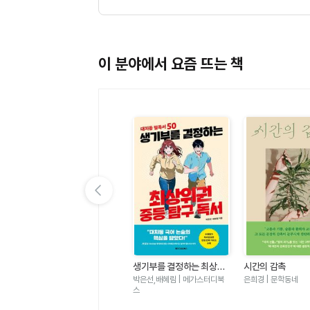
이 분야에서 요즘 뜨는 책
이전 슬라이드 보기
가
우리는 가장 밝은 밤에 헤어
생기부를 결정하는 최상위
시간의 감촉
졌다-도스토옙스키 단편 백
권 중등 탐구 독서 - 대치동
표도르 도스토옙스키 | 윌마
박은선,배혜림 | 메가스터디북
은희경 | 문학동네
야
필독서 50
스