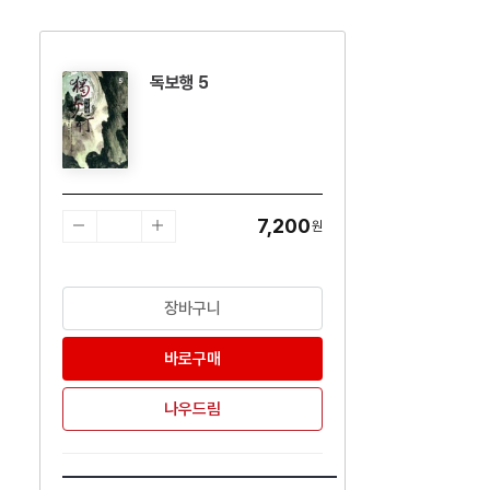
독보행 5
수량감소
수량증가
7,200
원
장바구니
바로구매
나우드림