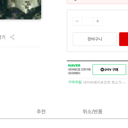
담기
장바구니
NAVER
네이버페이
네이버
구매하기
ID로
간편구매
구매적립
네이버페이포인트 최소 5.5% 적립
네이버페이
추천
취소/반품