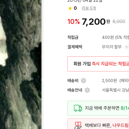
2013년 04월 22일
0
리뷰 0개
7,200
10%
원
8,000
400원
(5% 적
적립금
무이자 할부
결제혜택
혜택 표시/숨기기
회원 가입
즉시 지급되는 적립
2,500원
(해외
배송비
서울특별시 강남
배송안내
안내 열기
안내 열기
지금 택배 주문하면
8/1
택배보다 빠른,
나우드림