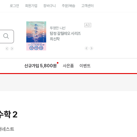
로그인
회원가입
장바구니
주문/배송
고객센터
AD
AD
유럽 도시 기행3
투명한 나선
풍성한 서사와 인문학적
탐정 갈릴레오 시리즈
통찰!
최신작
광고
광고
광고
광고
광고
히가시노게이고 추모
수족관
세네카의 처방전
독하게 돈 공부
성해나 기담집
이전 슬라이드 보기
다음 슬라이드 보기
이전
다음
신규가입 5,800원
사은품
이벤트
학 2
써네스트