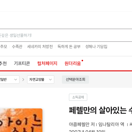
검색
 추모
수족관
세네카의 처방전
독하게 돈 공부
성해나 기담집
추천
기프티콘
컬처페이지
원더리움
선택분야조회
학일반
자연교양물
소득공제
페렐만의 살아있는 수
야콥페렐만 저
임나탈리아 역