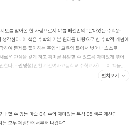
도를 맡아온 한 사람으로서 야콥 페렐만의 "살아있는 수학2-
 생각한다. 이 책은 수학의 기본 원리를 바탕으로 한 수학적 개념에
각하여 문제를 풀이하는 주입식 교육의 틀에서 벗어나 스스로
새로운 관심을 갖게 하고 흥미를 유발할 수 있도록 재미있게 엮어
권한다. -
권영철
(인천 계산여자고등학교 수학교사) 이 책을
 수학 강의가 생각났다. 외부 강사로 오신 그 분은 재미있는
펼쳐보기
절 신기해하고 가슴 떨리며 들었던 그 신비로운 수학에 대한 경험을
. 재미있게 읽으며 수의 다양한 매력에 빠져 볼 수 있었다. 수학은
어야 하고 과외나 학원을 통해 보충수업을 해야 한다는
리를 이해했을 때 엉킨 실타래를 풀고 나온듯한 해방감을 이 책을
구나 할 수 있는 마술 04. 수의 재미있는 특성 05 빠른 계산과
 교사)
"우리는 모두 페렐만에서부터 나왔다"