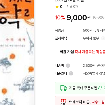
2007년 04월 10일
0
리뷰 0개
9,000
10%
원
10,000
500원
(5% 적
적립금
무이자 할부
결제혜택
혜택 표시/숨기기
회원 가입
즉시 지급되는 적립
2,500원
(해외
배송비
서울특별시 강남
배송안내
안내 열기
안내 열기
지금 택배 주문하면
8/1
택배보다 빠른,
나우드림