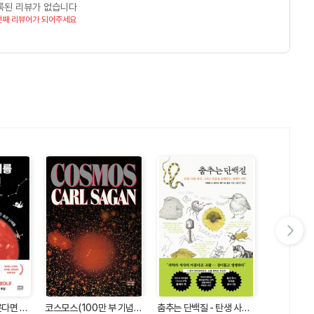
록된 리뷰가 없습니다
번째 리뷰어가 되어주세요
다음 슬라이드 보기
히스토리아 비
다면 -
코스모스(100만 부 기념
춤추는 단백질 - 탄생 사랑