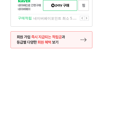
NAVER
네이버페이
찜하기
네이버
구매하기
ID로
간편구매
이전
다음
구매적립
네이버페이포인트 최소 5.5% 적립
네이버페이
회원 가입
즉시 지급되는 적립금
과
등급별 다양한
회원 혜택
보기
등록 페이지로 이동
사은품
사은품
달의 리뷰왕
신규가입시 최대 
26.01.01 ~ 2026.12.31
2025.12.31 ~ 2