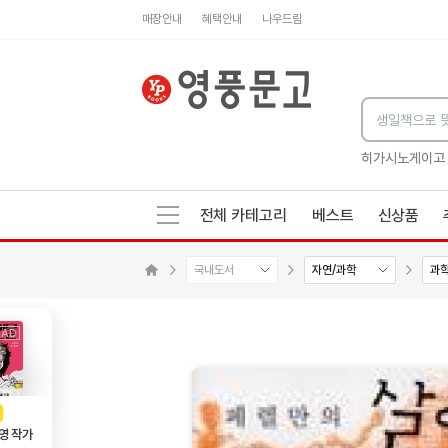
매장안내
혜택안내
나우드림
세네카의 처방전
독하게 돈 공부
성해나 기담집
히가시노게이고
전체 카테고리
베스트
신상품
국내도서
자연/과학
과
수량감소
수량증가
메인으로 이동
AD
광고
영 작가