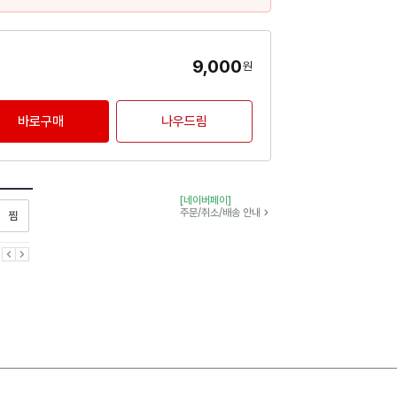
9,000
원
바로구매
나우드림
[네이버페이]
찜하기
주문/취소/배송 안내
이전
다음