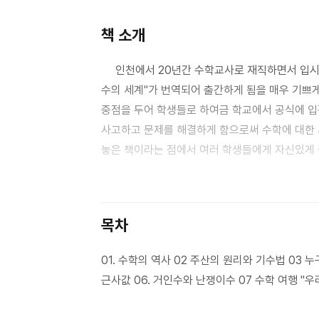
책 소개
인천에서 20년간 수학교사로 재직하면서 입시지
수의 세계"가 번역되어 출간하게 됨을 매우 기쁘게
중점을 두어 학생들로 하여금 학교에서 공식에 입
사고하고 문제를 해결하게 함으로써 수학에 대한 
놓은 책이라는 점에서 여러 학생들에게 자신있게 
읽으며 나는 중학교 시절 수학을 좋아하게 만들었던
계산과 빠른 계산 등을 알려주었다. 나의 학창시
이 책을 잉ㄺ는 독자들도 똑같이 할 수 있을 것이다
목차
중요 과목이기 때문에 문제집 한 권 정도는 꼭 풀
강박관념에서 벗어나 수학은 진정 재미있고 그 원
01. 수학의 역사 02 주산의 원리와 기수법 03 누
통해 느껴볼 수 있다.
- 김현정
(서울 서정초등학교
근사값 06. 거인수와 난쟁이수 07 수학 여행 