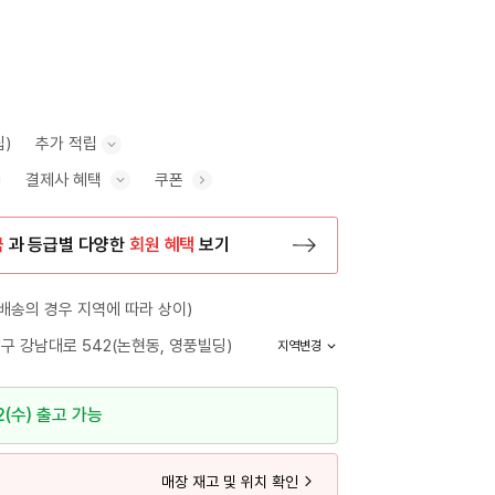
립)
추가 적립
결제사 혜택
쿠폰
추가 적립 안내 표시/숨기기
혜택 표시/숨기기
금
과 등급별 다양한
회원 혜택
보기
등록 페이지로 이동
배송의 경우 지역에 따라 상이)
구 강남대로 542(논현동, 영풍빌딩)
지역변경
2(수) 출고 가능
매장 재고 및 위치 확인