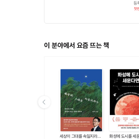
등
첫
이 분야에서 요즘 뜨는 책
이전 슬라이드 보기
화학자K의 추리 과학실 -
을
세상이 그대를 속일지라도
화성에 도시를 세운