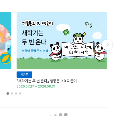
다음 슬라이드 보기
사은품
『새학기는 두 번 온다』 영풍문고 X 찌글이
이
2026.07.27 ~ 2026.08.31
20