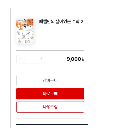
페렐만의 살아있는 수학 2
수량감소
수량증가
9,000
원
장바구니
바로구매
나우드림