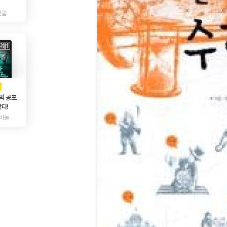
인물
AD
광고
믹 공포
다!
바늘