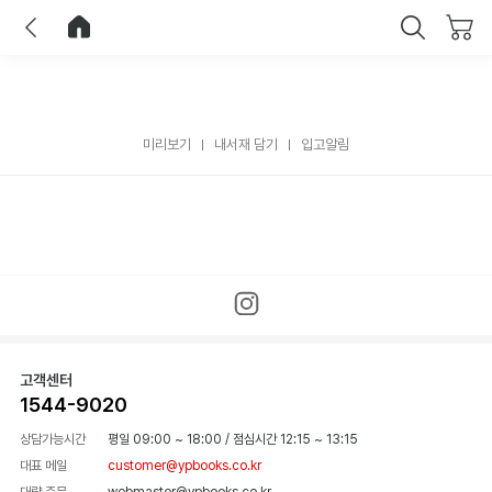
이전
홈으로 이동
닫기
미리보기
내서재 담기
입고알림
고객센터
1544-9020
상담가능시간
평일 09:00 ~ 18:00
/
점심시간 12:15 ~ 13:15
대표 메일
customer@ypbooks.co.kr
대량 주문
webmaster@ypbooks.co.kr