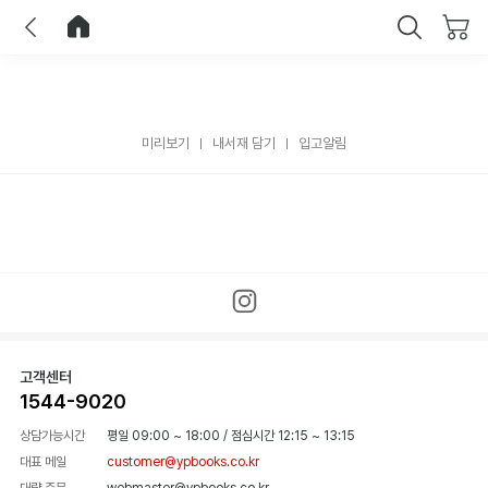
이전
홈으로 이동
닫기
미리보기
내서재 담기
입고알림
고객센터
1544-9020
상담가능시간
평일 09:00 ~ 18:00
/
점심시간 12:15 ~ 13:15
대표 메일
customer@ypbooks.co.kr
대량 주문
webmaster@ypbooks.co.kr