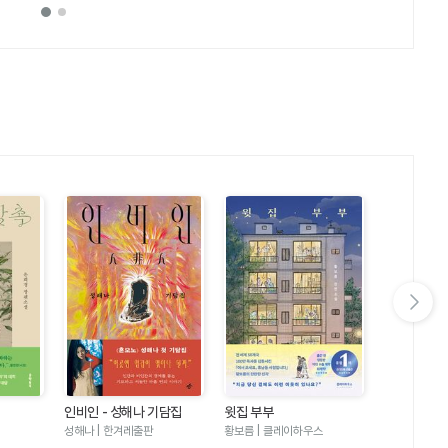
다음 슬라이드 보기
인비인 - 성해나 기담집
윗집 부부
달러구트 꿈 
러구트와 양
성해나 | 한겨레출판
황보름 | 클레이하우스
이미예 | 팩
기