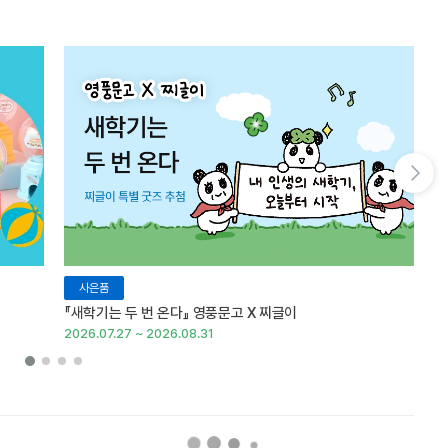
다음 슬라이드 보기
사은품
『새학기는 두 번 온다』 영풍문고 X 찌글이
이
2026.07.27 ~ 2026.08.31
20