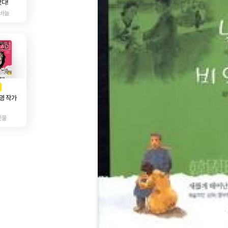
다!
바늘
AD
광고
영 작가
인물