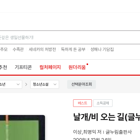
검색
 추모
수족관
세네카의 처방전
독하게 돈 공부
성해나 기담집
추천
기프티콘
컬처페이지
원더리움
선택분야조회
소년
청소년소설
베스트
소득공제
날개/비 오는 길(글
이상,최명익 저
글누림출판사