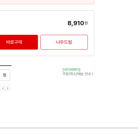
8,910
원
바로구매
나우드림
[네이버페이]
찜하기
주문/취소/배송 안내
이전
다음