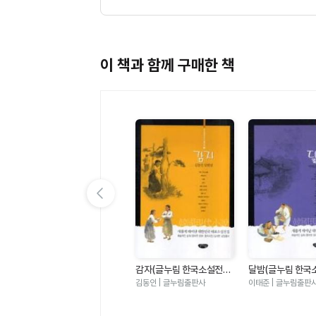
이 책과 함께 구매한 책
이전 슬라이드 보기
감자(글누림 한국소설전집
달밤(글누림 한국
한
화수분/사랑 손님과 어머
2)
8)
니/백치 아다다(글누림 한
김동인 | 글누림출판사
이태준 | 글누림출판
사
전영택,주요섭,계용묵 | 글누림
국소설전집 18)
출판사