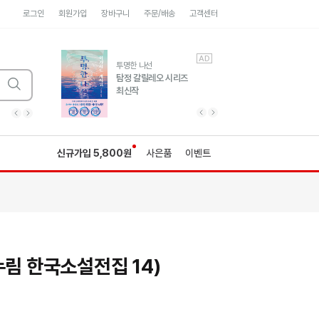
로그인
회원가입
장바구니
주문/배송
고객센터
AD
AD
유럽 도시 기행3
투명한 나선
풍성한 서사와 인문학적
탐정 갈릴레오 시리즈
통찰!
최신작
광고
광고
광고
광고
광고
히가시노게이고 추모
수족관
세네카의 처방전
독하게 돈 공부
성해나 기담집
이전 슬라이드 보기
다음 슬라이드 보기
이전
다음
신규가입 5,800원
사은품
이벤트
누림 한국소설전집 14)