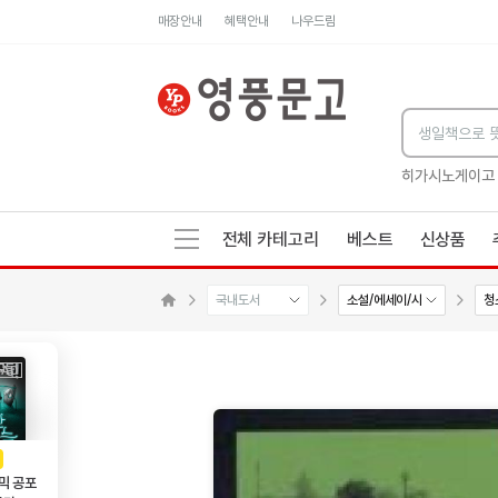
매장안내
혜택안내
나우드림
세네카의 처방전
독하게 돈 공부
성해나 기담집
히가시노게이고
전체 카테고리
베스트
신상품
국내도서
소설/에세이/시
청
수량감소
수량증가
메인으로 이동
AD
광고
믹 공포