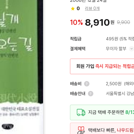
2008년 12월 24일
0
리뷰 0개
8,910
10%
원
9,900
495원
(5% 적
적립금
무이자 할부
결제혜택
혜택 표시/숨기기
회원 가입
즉시 지급되는 적립
2,500원
(해외
배송비
서울특별시 강남
배송안내
안내 열기
안내 열기
지금 택배 주문하면
8/1
택배보다 빠른,
나우드림