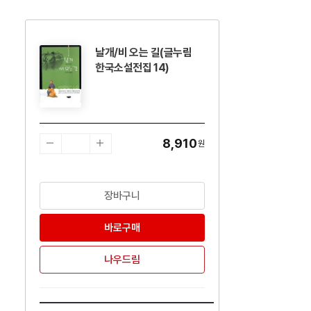
날개/비 오는 길(글누림
수량감소
수량증가
한국소설전집 14)
8,910
원
장바구니
바로구매
나우드림