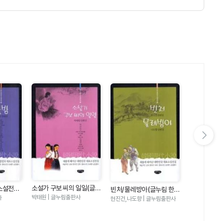
다음 슬라이드 보기
소설가 구보 씨의 일일(글
소설전집
빈처/물레방아(글누림 한
화수분/사랑
누림 한국소설전집 15)
국소설전집 16)
니/백치 아
박태원 | 글누림출판사
사
현진건,나도향 | 글누림출판사
전영택,주요섭,
국소설전집 1
출판사