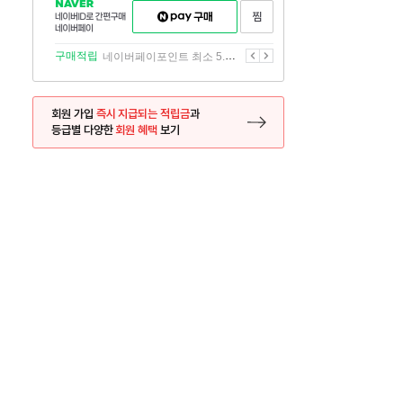
NAVER
네이버페이
찜하기
네이버
구매하기
ID로
간편구매
이전
다음
구매적립
네이버페이포인트 최소 5.5% 적립
네이버페이
회원 가입
즉시 지급되는 적립금
과
등급별 다양한
회원 혜택
보기
등록 페이지로 이동
사은품
사은품
달의 리뷰왕
신규가입시 최대 
26.01.01 ~ 2026.12.31
2025.12.31 ~ 2