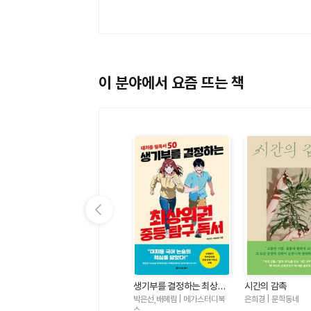
이 분야에서 요즘 뜨는 책
이전 슬라이드 보기
가
우리는 가장 밝은 밤에 헤어
생기부를 결정하는 최상위
시간의 감촉
졌다-도스토옙스키 단편 백
권 중등 탐구 독서 - 대치동
표도르 도스토옙스키 | 윌마
박은선,배혜림 | 메가스터디북
은희경 | 문학동네
야
필독서 50
스