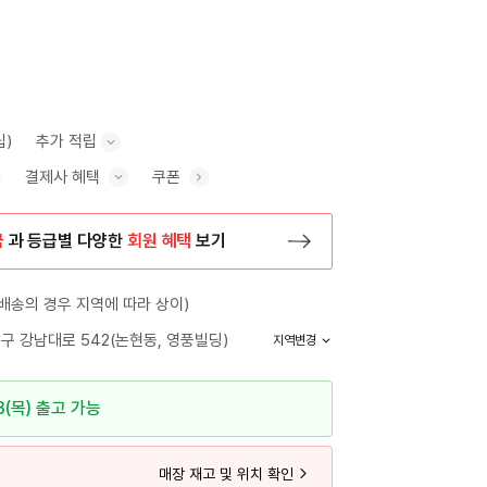
립)
추가 적립
결제사 혜택
쿠폰
추가 적립 안내 표시/숨기기
혜택 표시/숨기기
금
과 등급별 다양한
회원 혜택
보기
등록 페이지로 이동
배송의 경우 지역에 따라 상이)
구 강남대로 542(논현동, 영풍빌딩)
지역변경
3(목) 출고 가능
매장 재고 및 위치 확인