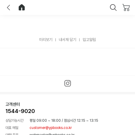
이전
홈으로 이동
닫기
미리보기
내서재 담기
입고알림
고객센터
1544-9020
상담가능시간
평일 09:00 ~ 18:00
/
점심시간 12:15 ~ 13:15
대표 메일
customer@ypbooks.co.kr
대량 주문
webmaster@ypbooks.co.kr