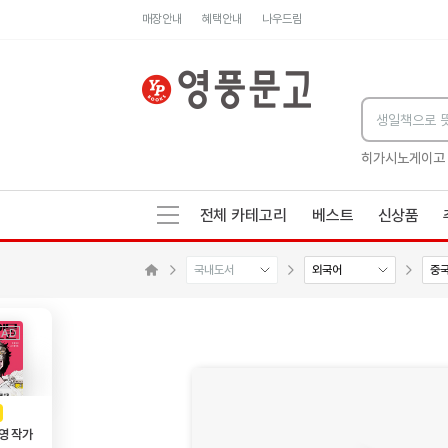
매장안내
혜택안내
나우드림
세네카의 처방전
독하게 돈 공부
성해나 기담집
히가시노게이고
전체 카테고리
베스트
신상품
국내도서
외국어
중
수량감소
수량증가
메인으로 이동
AD
광고
영 작가