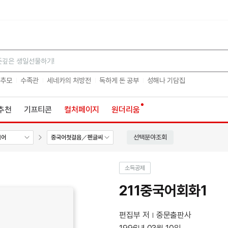
검색
 추모
수족관
세네카의 처방전
독하게 돈 공부
성해나 기담집
추천
기프티콘
컬처페이지
원더리움
선택분야조회
국어
중국어첫걸음／펜글씨
소득공제
211중국어회화1
편집부 저
중문출판사