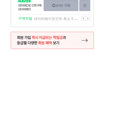
NAVER
네이버페이
찜하기
네이버
구매하기
ID로
간편구매
이전
다음
구매적립
네이버페이포인트 최소 5.5% 적립
네이버페이
회원 가입
즉시 지급되는 적립금
과
등급별 다양한
회원 혜택
보기
등록 페이지로 이동
사은품
사은품
달의 리뷰왕
신규가입시 최대 
26.01.01 ~ 2026.12.31
2025.12.31 ~ 2