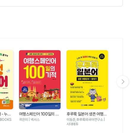
다음 슬라이드 보기
 - 누구
여행스페인어 100일의 기
맛있는 여행 
후루룩 일본어 생존 여행단
% 즐기기
적
미국 여행 1
어 + 말하기
는BOOKS
곽은미 | 넥서스
서영조 | 맛있
이동준,후루룩외국어연구소 |
시대에듀