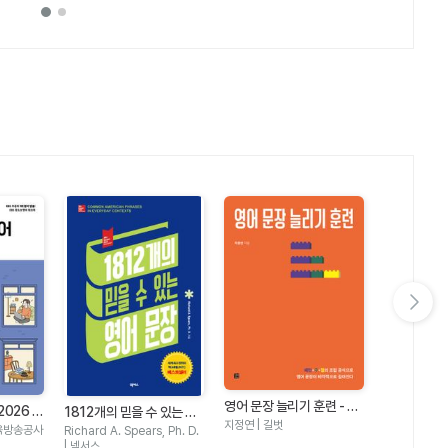
다음 슬라이드 보기
NEW 가장 
영어 문장 늘리기 훈련 - 패
2026 하
1812개의 믿을 수 있는 영
어 첫걸음 -
턴+구+절의 조립 공식으로
신동윤, 새른,
지정연 | 길벗
어 문장
육방송공사
Richard A. Spears, Ph. D.
음에서 회화
동양북스
영어 문장이 비약적으로 길
| 넥서스