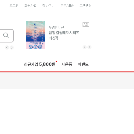
로그인
회원가입
장바구니
주문/배송
고객센터
AD
AD
유럽 도시 기행3
투명한 나선
풍성한 서사와 인문학적
탐정 갈릴레오 시리즈
통찰!
최신작
광고
광고
광고
광고
광고
히가시노게이고 추모
수족관
세네카의 처방전
독하게 돈 공부
성해나 기담집
이전 슬라이드 보기
다음 슬라이드 보기
이전
다음
신규가입 5,800원
사은품
이벤트