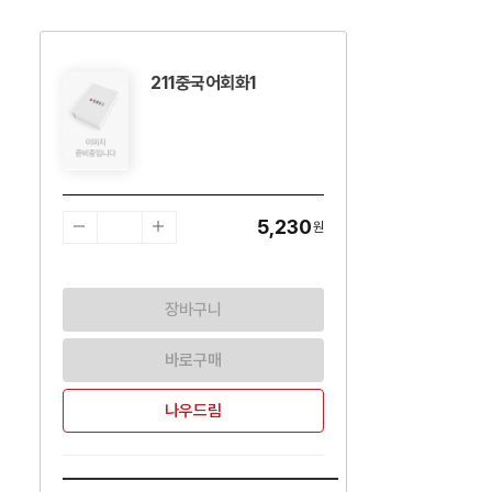
211중국어회화1
수량감소
수량증가
5,230
원
장바구니
바로구매
나우드림