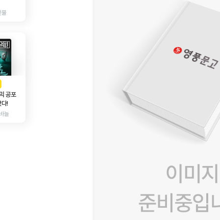
인물
AD
광고
믹 공포
다!
바늘