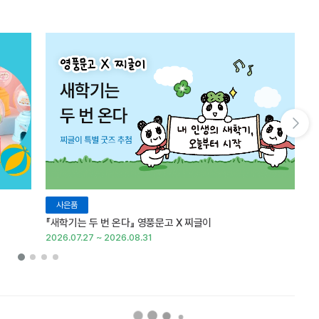
다음 슬라이드 보기
사은품
『새학기는 두 번 온다』 영풍문고 X 찌글이
이
2026.07.27 ~ 2026.08.31
20