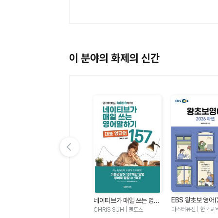
이 분야의 화제의 신간
이전 슬라이드 보기
EBS 왕초보 영어(
첼시의 Real 스몰토크 영어
IC
네이티브가 매일 쓰는 영어
편)
- 하루 3문장으로 말문이
말하기 대표영단어 157
마스터유진 | 한국교
서채연 | 파고다북스
CHRIS SUH | 멘토스
트이는 영어 회화