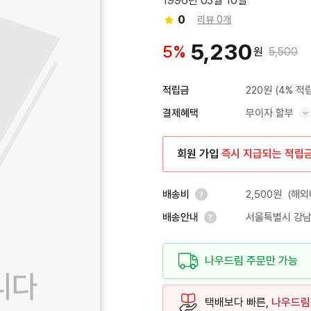
1996년 03월 10일
0
리뷰 0개
5,230
5%
원
5,500
220원
(4% 적
적립금
무이자 할부
결제혜택
혜택 표시/숨기기
회원 가입
즉시 지급되는 적립
2,500원
(해외
배송비
서울특별시 강남
배송안내
안내 열기
안내 열기
나우드림 주문만 가능
택배보다 빠른,
나우드림