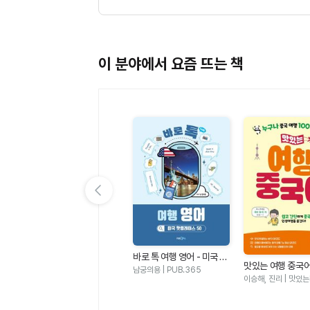
이 분야에서 요즘 뜨는 책
이전 슬라이드 보기
바로 톡 여행 영어 - 미국 핫
어
NEW 맛있는 일본어 Level
맛있는 여행 중국어
플레이스 50
남궁의용 | PUB.365
정판
1 (본책 + 워크북 + 음원 Q
문선희 | 맛있는BOOKS
나 중국 여행 100
이승해, 진리 | 맛있
R 코드)(일본 여행X문화와
함께 배우는)(맛있는 일본
어 회화 시리즈1)