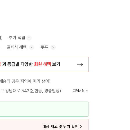
립)
추가 적립
결제사 혜택
쿠폰
추가 적립 안내 표시/숨기기
혜택 표시/숨기기
금
과 등급별 다양한
회원 혜택
보기
등록 페이지로 이동
배송의 경우 지역에 따라 상이)
구 강남대로 542(논현동, 영풍빌딩)
지역변경
매장 재고 및 위치 확인