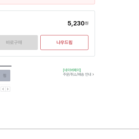
5,230
원
바로구매
나우드림
[네이버페이]
찜하기
주문/취소/배송 안내
이전
다음