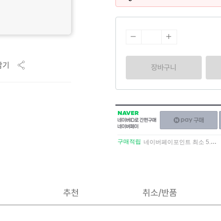
담기
장바구니
NAVER
네이버페이
네이버
구매하기
ID로
간편구매
구매적립
네이버페이포인트 최소 5.5% 적립
네이버페이
추천
취소/반품