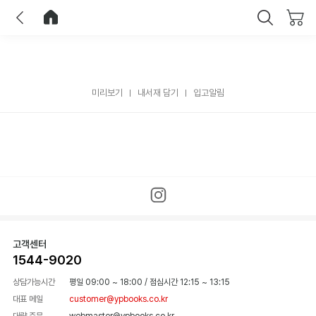
이전
홈으로 이동
닫기
미리보기
내서재 담기
입고알림
고객센터
1544-9020
상담가능시간
평일 09:00 ~ 18:00
/
점심시간 12:15 ~ 13:15
대표 메일
customer@ypbooks.co.kr
대량 주문
webmaster@ypbooks.co.kr