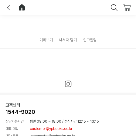
이전
홈으로 이동
닫기
미리보기
내서재 담기
입고알림
고객센터
1544-9020
상담가능시간
평일 09:00 ~ 18:00
/
점심시간 12:15 ~ 13:15
대표 메일
customer@ypbooks.co.kr
대량 주문
webmaster@ypbooks.co.kr