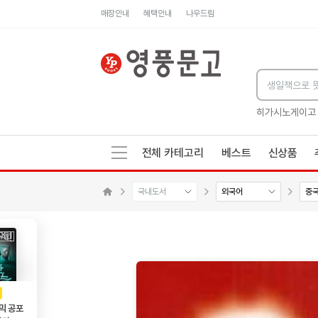
매장안내
혜택안내
나우드림
세네카의 처방전
독하게 돈 공부
성해나 기담집
히가시노게이고
전체 카테고리
베스트
신상품
국내도서
외국어
중
수량감소
수량증가
메인으로 이동
AD
광고
믹 공포