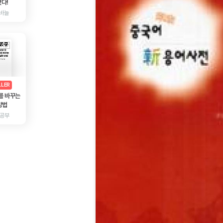
다!
바늘
AD
광고
LLER
를 바꾸는
방법
 공부