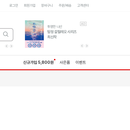
로그인
회원가입
장바구니
주문/배송
고객센터
AD
AD
유럽 도시 기행3
투명한 나선
풍성한 서사와 인문학적
탐정 갈릴레오 시리즈
통찰!
최신작
광고
광고
광고
광고
광고
히가시노게이고 추모
수족관
세네카의 처방전
독하게 돈 공부
성해나 기담집
이전 슬라이드 보기
다음 슬라이드 보기
이전
다음
신규가입 5,800원
사은품
이벤트