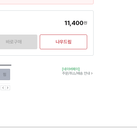
11,400
원
바로구매
나우드림
[네이버페이]
찜하기
주문/취소/배송 안내
이전
다음