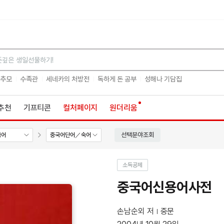
검색
 추모
수족관
세네카의 처방전
독하게 돈 공부
성해나 기담집
추천
기프티콘
컬처페이지
원더리움
선택분야조회
국어
중국어단어／숙어
소득공제
중국어신용어사전
손남순외 저
중문