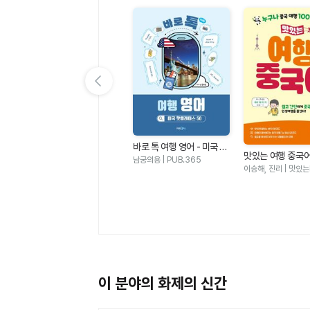
이전 슬라이드 보기
바로 톡 여행 영어 - 미국 핫
어
NEW 맛있는 일본어 Level
맛있는 여행 중국어
플레이스 50
남궁의용 | PUB.365
정판
1 (본책 + 워크북 + 음원 Q
문선희 | 맛있는BOOKS
나 중국 여행 100
이승해, 진리 | 맛있
R 코드)(일본 여행X문화와
함께 배우는)(맛있는 일본
어 회화 시리즈1)
이 분야의 화제의 신간