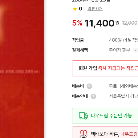
2004년 10월 29일
0
리뷰 0개
11,400
5%
원
12,000
480원
(4% 적
적립금
무이자 할부
결제혜택
혜택 표시/숨기기
회원 가입
즉시 지급되는 적립
무료
(해외배송의
배송비
서울특별시 강남
배송안내
안내 열기
안내 열기
나우드림 주문만 가능
택배보다 빠른,
나우드림