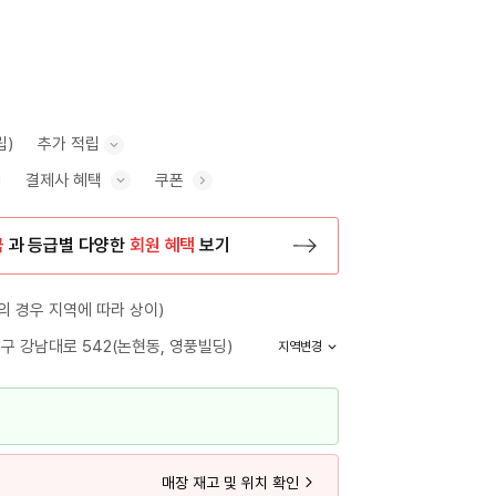
립)
추가 적립
결제사 혜택
쿠폰
추가 적립 안내 표시/숨기기
혜택 표시/숨기기
금
과 등급별 다양한
회원 혜택
보기
등록 페이지로 이동
 경우 지역에 따라 상이)
구 강남대로 542(논현동, 영풍빌딩)
지역변경
매장 재고 및 위치 확인