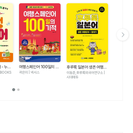
다음 슬라이드 보기
 - 누구
여행스페인어 100일의 기
맛있는 여행 
후루룩 일본어 생존 여행단
% 즐기기
적
미국 여행 1
어 + 말하기
는BOOKS
곽은미 | 넥서스
서영조 | 맛있
이동준,후루룩외국어연구소 |
시대에듀