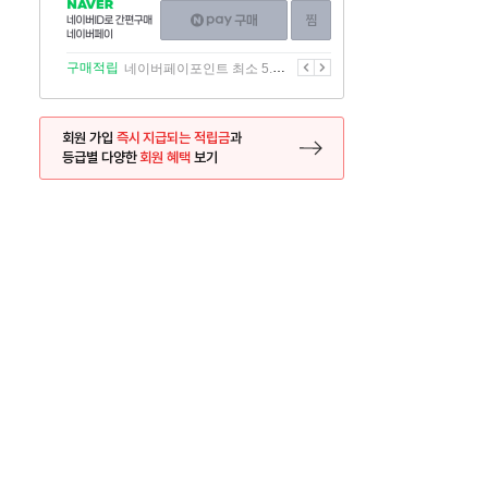
NAVER
네이버페이
찜하기
네이버
구매하기
ID로
간편구매
이전
다음
구매적립
네이버페이포인트 최소 5.5% 적립
네이버페이
회원 가입
즉시 지급되는 적립금
과
등급별 다양한
회원 혜택
보기
등록 페이지로 이동
사은품
사은품
달의 리뷰왕
신규가입시 최대 
26.01.01 ~ 2026.12.31
2025.12.31 ~ 2