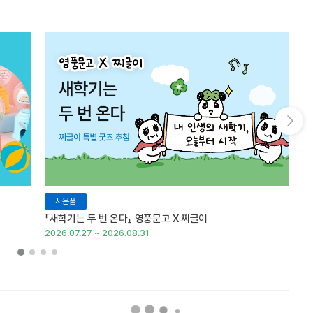
다음 슬라이드 보기
사은품
『새학기는 두 번 온다』 영풍문고 X 찌글이
이
2026.07.27 ~ 2026.08.31
20