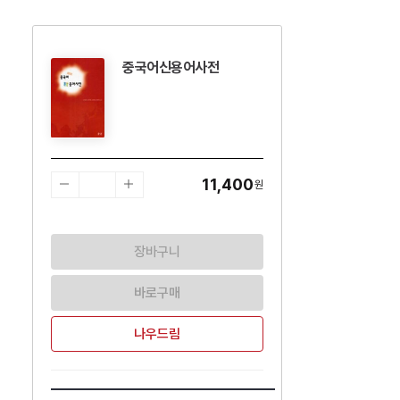
중국어신용어사전
수량감소
수량증가
11,400
원
장바구니
바로구매
나우드림