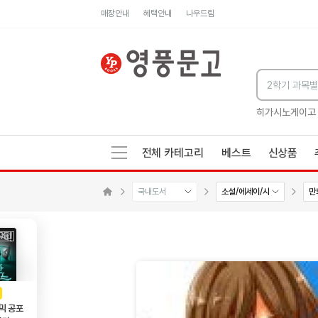
매장안내
혜택안내
나우드림
세네카의 처방전
독하게 돈 공부
성해나 기담집
히가시노게이고
전체 카테고리
베스트
신상품
국내도서
소설/에세이/시
만
메인으로 이동
AD
광고
믹 공포