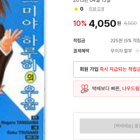
2013년 04월 15일
0
리뷰 0개
4,050
10%
원
4,500
225원
(5% 적립
적립금
무이자 할부
결제혜택
혜택 표시/숨기기
회원 가입
즉시 지급되는 적립
택배보다 빠른,
나우드림
[택배배송] 품