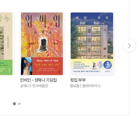
다음 슬라이드 보기
인비인 - 성해나 기담집
윗집 부부
달러구트 꿈 
러구트와 양
성해나 | 한겨레출판
황보름 | 클레이하우스
이미예 | 팩
기