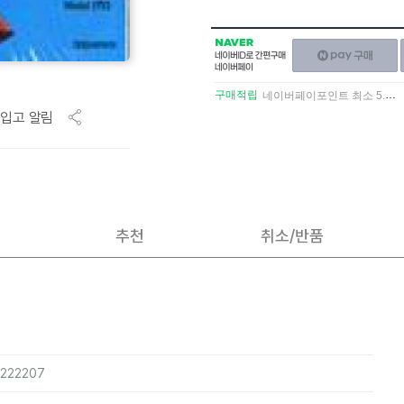
NAVER
네이버페이
네이버
구매하기
ID로
간편구매
구매적립
네이버페이포인트 최소 5.5% 적립
네이버페이
입고 알림
추천
취소/반품
8222207