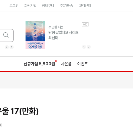
로그인
회원가입
장바구니
주문/배송
고객센터
AD
AD
유럽 도시 기행3
투명한 나선
풍성한 서사와 인문학적
탐정 갈릴레오 시리즈
통찰!
최신작
광고
광고
광고
광고
광고
히가시노게이고 추모
수족관
세네카의 처방전
독하게 돈 공부
성해나 기담집
이전 슬라이드 보기
다음 슬라이드 보기
이전
다음
신규가입 5,800원
사은품
이벤트
 17(만화)
이