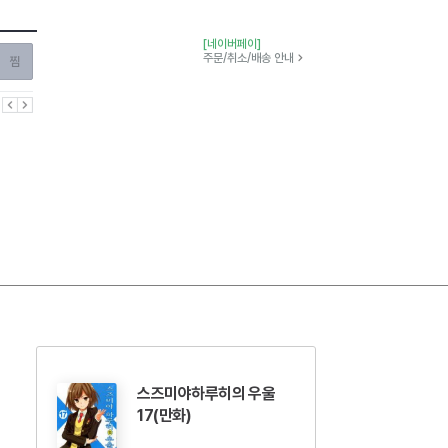
[네이버페이]
찜하기
주문/취소/배송 안내
이전
다음
스즈미야하루히의 우울
17(만화)