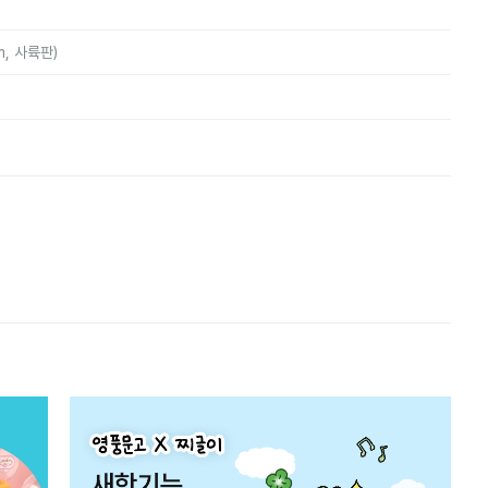
m, 사륙판)