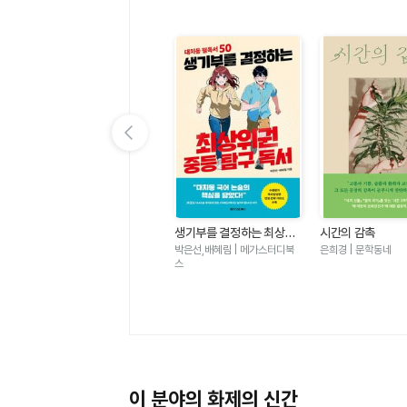
이전 슬라이드 보기
가
우리는 가장 밝은 밤에 헤어
생기부를 결정하는 최상위
시간의 감촉
졌다-도스토옙스키 단편 백
권 중등 탐구 독서 - 대치동
표도르 도스토옙스키 | 윌마
박은선,배혜림 | 메가스터디북
은희경 | 문학동네
야
필독서 50
스
이 분야의 화제의 신간