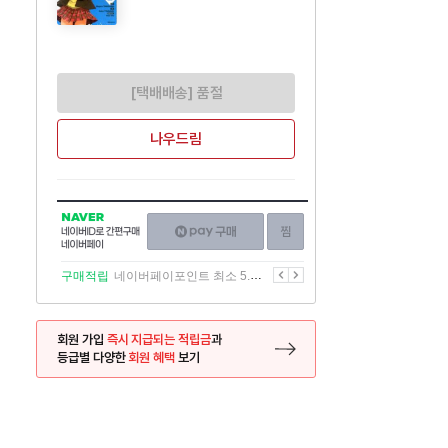
[택배배송] 품절
나우드림
NAVER
네이버페이
찜하기
네이버
구매하기
ID로
간편구매
이전
다음
구매적립
네이버페이포인트 최소 5.5% 적립
네이버페이
회원 가입
즉시 지급되는 적립금
과
등급별 다양한
회원 혜택
보기
등록 페이지로 이동