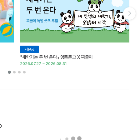
다음 슬라이드 보기
사은품
『새학기는 두 번 온다』 영풍문고 X 찌글이
이
2026.07.27 ~ 2026.08.31
20
O