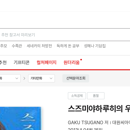
검색
 추모
수족관
세네카의 처방전
독하게 돈 공부
성해나 기담집
추천
기프티콘
컬처페이지
원더리움
선택분야조회
화
기타만화
소득공제
품절
스즈미야하루히의 우울
GAKU TSUGANO 저
대원씨아