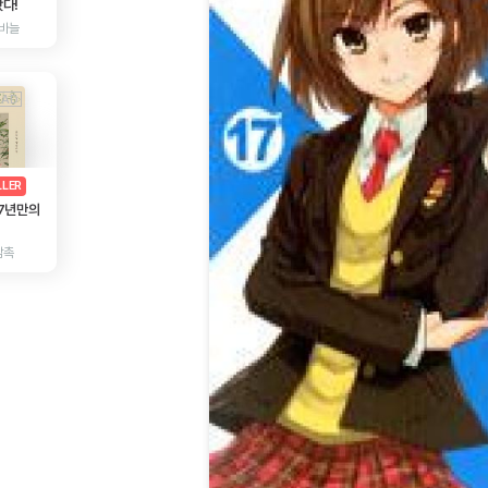
다!
바늘
AD
광고
LLER
 7년만의
감촉