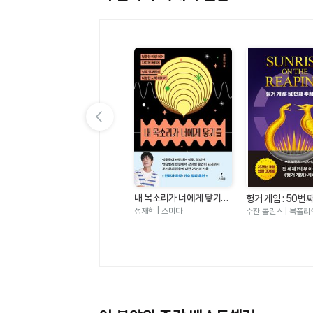
이전 슬라이드 보기
내 목소리가 너에게 닿기를
 편
여름 편집 후기
헝거 게임 : 50번
- 달콤한 미성 너머 차갑게
날(헝거 게임 시리
정재헌 | 스미다
에밀리 헨리 | 윌북
수잔 콜린스 | 북폴리
버텨온 성우 정재헌의 다정
한 노력 이야기