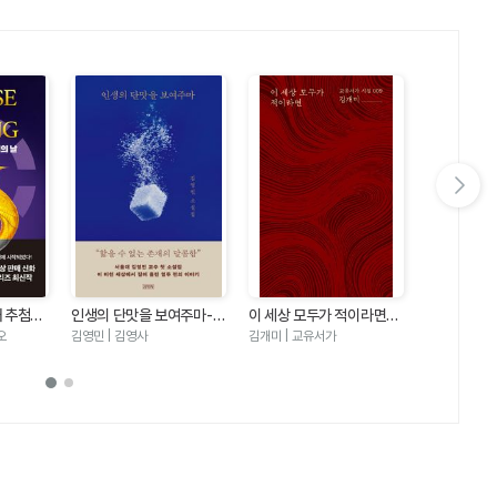
다음 슬라이드 보기
째 추첨의
인생의 단맛을 보여주마-김
이 세상 모두가 적이라면
우리는 여름
즈5)
영민 소설집
(교유서가 시집9)
오
김영민 | 김영사
김개미 | 교유서가
에밀리 헨리 |