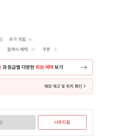
)
추가 적립
결제사 혜택
쿠폰
추가 적립 안내 표시/숨기기
혜택 표시/숨기기
금
과 등급별 다양한
회원 혜택
보기
등록 페이지로 이동
매장 재고 및 위치 확인
절
나우드림