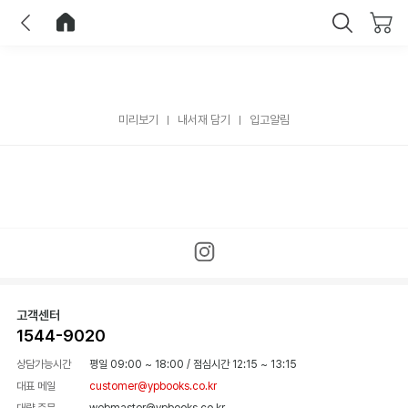
이전
홈으로 이동
닫기
미리보기
내서재 담기
입고알림
고객센터
1544-9020
상담가능시간
평일 09:00 ~ 18:00
/
점심시간 12:15 ~ 13:15
대표 메일
customer@ypbooks.co.kr
대량 주문
webmaster@ypbooks.co.kr