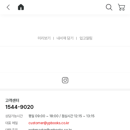
이전
홈으로 이동
닫기
미리보기
내서재 담기
입고알림
고객센터
1544-9020
상담가능시간
평일 09:00 ~ 18:00
/
점심시간 12:15 ~ 13:15
대표 메일
customer@ypbooks.co.kr
대량 주문
webmaster@ypbooks.co.kr