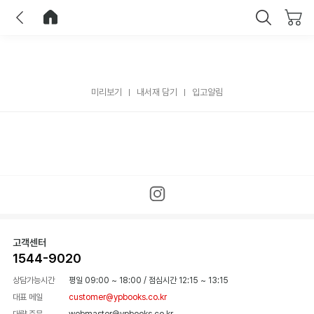
이전
홈으로 이동
닫기
미리보기
내서재 담기
입고알림
고객센터
1544-9020
상담가능시간
평일 09:00 ~ 18:00
/
점심시간 12:15 ~ 13:15
대표 메일
customer@ypbooks.co.kr
대량 주문
webmaster@ypbooks.co.kr