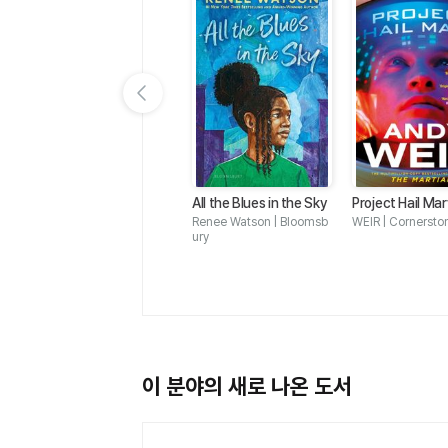
이전 슬라이드 보기
io
50 GREAT SHORT STO
All the Blues in the Sky
Project Hail Ma
e O
RIES
CRANE | 동방도서
Renee Watson | Bloomsb
WEIR | Cornersto
ury
이 분야의 새로 나온 도서