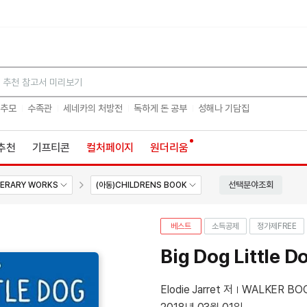
검색
 추모
수족관
세네카의 처방전
독하게 돈 공부
성해나 기담집
추천
기프티콘
컬처페이지
원더리움
선택분야조회
TERARY WORKS
(아동)CHILDRENS BOOK
베스트
소득공제
정가제
FREE
Big Dog Little D
Elodie Jarret 저
WALKER BO