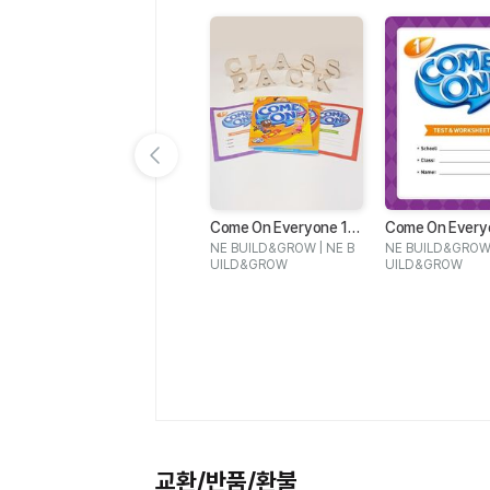
이전 슬라이드 보기
Come On Everyone 1
Come On Everyo
Blue Dot 6 WB
Word Book
est & Workshee
 P
NE BUILD&GROW | NE B
NE BUILD&GROW 
Lesley Koustaff,Susan Riv
UILD&GROW
UILD&GROW
ers,Kathleen Kampa,Cha
iv
rles Vilina,Kenna Bourk |
ha
OXFORD UNIVERSITY PR
|
ESS
PR
교환/반품/환불