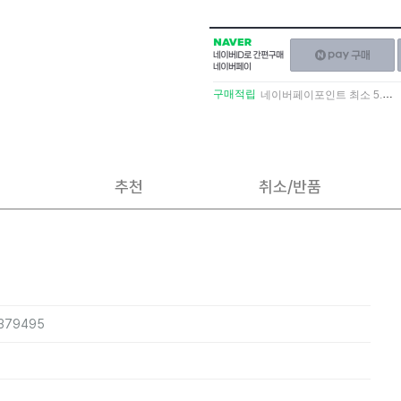
NAVER
네이버페이
네이버
구매하기
ID로
간편구매
구매적립
네이버페이포인트 최소 5.5% 적립
네이버페이
추천
취소/반품
6379495