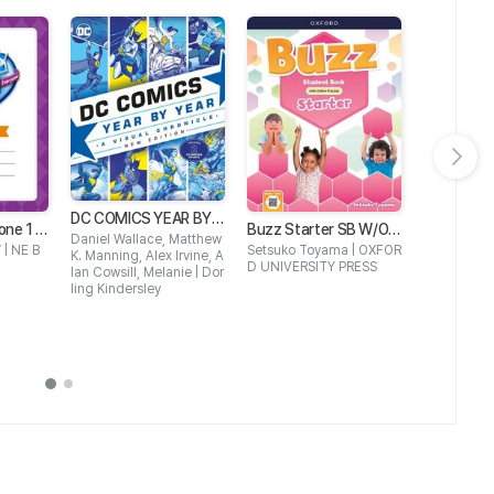
다음 슬라이드 보기
DC COMICS YEAR BY Y
Buzz Starter SB W/OP
ne 1 T
EAR NEW EDITION : A VI
Daniel Wallace, Matthew
PK
t
Setsuko Toyama | OXFOR
| NE B
Buzz Star
SUAL CHRONICLE
K. Manning, Alex Irvine, A
D UNIVERSITY PRESS
lan Cowsill, Melanie | Dor
G PK
Mark Rouls
ling Kindersley
UNIVERSIT