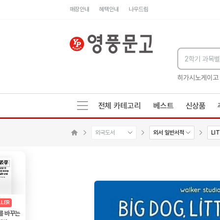
매장안내
혜택안내
나우드림
세네카의 처방전
독하게 돈 공부
성해나 기담집
히가시노게이고
전체 카테고리
베스트
신상품
외국도서
외서 일반서적
LI
메인으로 이동
AD
광고
LLER
를 바꾸는