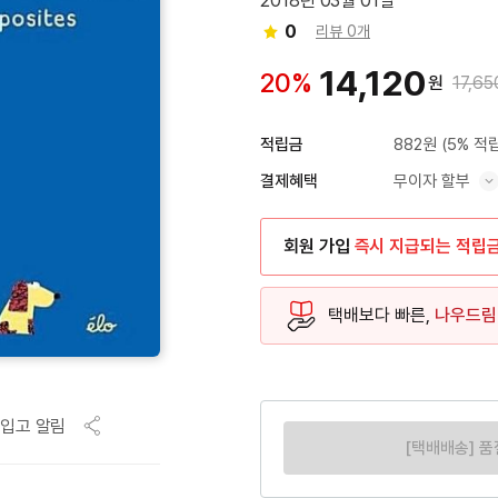
2018년 03월 01일
0
리뷰 0개
14,120
20%
원
17,65
882원
(5% 적
적립금
무이자 할부
결제혜택
혜택 표시/숨기기
회원 가입
즉시 지급되는 적립
택배보다 빠른,
나우드림
입고 알림
[택배배송] 품