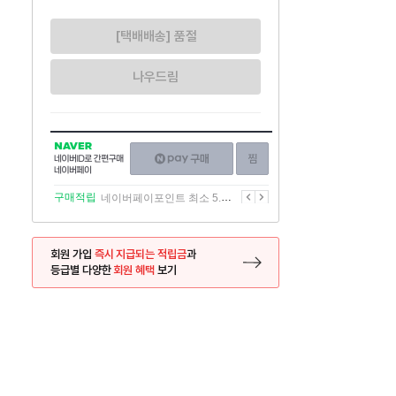
[택배배송] 품절
나우드림
NAVER
네이버페이
찜하기
네이버
구매하기
ID로
간편구매
이전
다음
구매적립
네이버페이포인트 최소 5.5% 적립
네이버페이
회원 가입
즉시 지급되는 적립금
과
등급별 다양한
회원 혜택
보기
등록 페이지로 이동