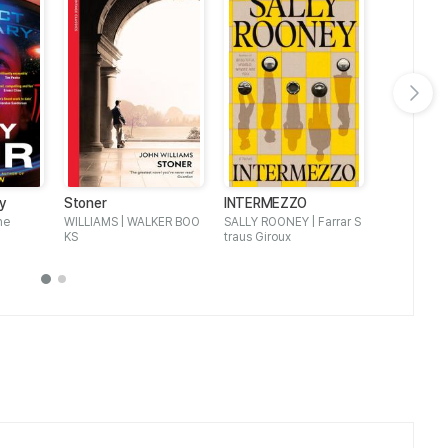
다음 슬라이드 보기
ry
Stoner
INTERMEZZO
Orbital: W
Booker Pr
ne
WILLIAMS | WALKER BOO
SALLY ROONEY | Farrar S
Samantha H
KS
traus Giroux
AGE