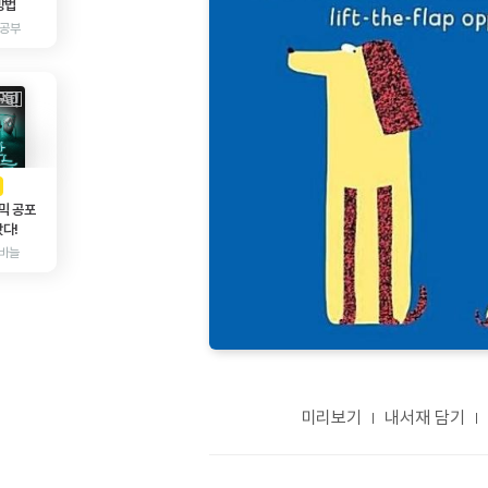
방법
 공부
AD
광고
믹 공포
다!
바늘
미리보기
내서재 담기