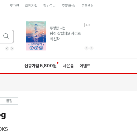
로그인
회원가입
장바구니
주문/배송
고객센터
AD
AD
유럽 도시 기행3
투명한 나선
풍성한 서사와 인문학적
탐정 갈릴레오 시리즈
통찰!
최신작
광고
광고
광고
광고
광고
히가시노게이고 추모
수족관
세네카의 처방전
독하게 돈 공부
성해나 기담집
이전 슬라이드 보기
다음 슬라이드 보기
이전
다음
신규가입 5,800원
사은품
이벤트
품절
og
OKS