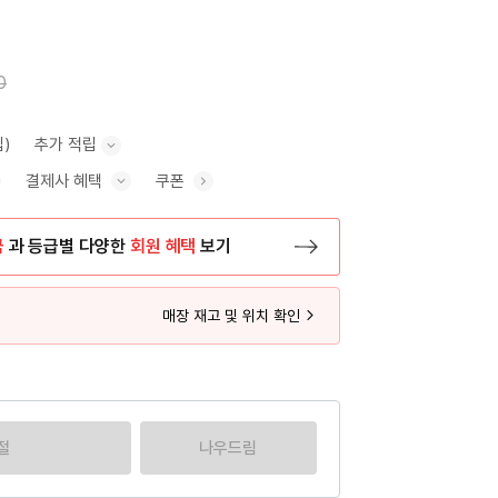
0
립)
추가 적립
결제사 혜택
쿠폰
추가 적립 안내 표시/숨기기
혜택 표시/숨기기
금
과 등급별 다양한
회원 혜택
보기
등록 페이지로 이동
매장 재고 및 위치 확인
절
나우드림