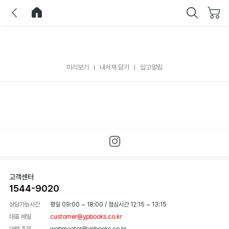
이전
홈으로 이동
닫기
미리보기
내서재 담기
입고알림
고객센터
1544-9020
상담가능시간
평일 09:00 ~ 18:00
/
점심시간 12:15 ~ 13:15
대표 메일
customer@ypbooks.co.kr
대량 주문
webmaster@ypbooks.co.kr