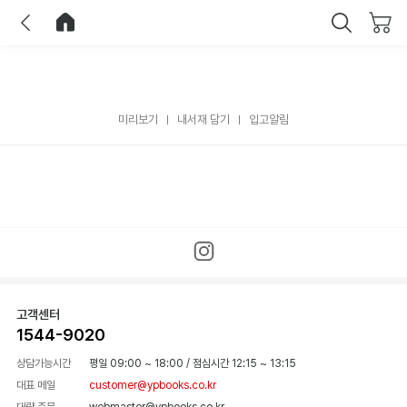
이전
홈으로 이동
닫기
미리보기
내서재 담기
입고알림
고객센터
1544-9020
상담가능시간
평일 09:00 ~ 18:00
/
점심시간 12:15 ~ 13:15
대표 메일
customer@ypbooks.co.kr
대량 주문
webmaster@ypbooks.co.kr