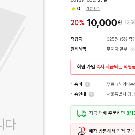
2018년 09월 27일
0
리뷰 0개
10,000
20%
원
12,5
625원
(5% 적
적립금
무이자 할부
결제혜택
혜택 표시/숨기기
회원 가입
즉시 지급되는 적립
무료
(해외배송의
배송비
서울특별시 강남
배송안내
안내 열기
안내 열기
지금 택배 주문하면
8/1
매장 방문해서 직접 구매