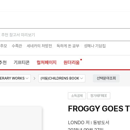
검색
 추모
수족관
세네카의 처방전
독하게 돈 공부
성해나 기담집
추천
기프티콘
컬처페이지
원더리움
선택분야조회
TERARY WORKS
(아동)CHILDRENS BOOK
소득공제
정가제
FREE
FROGGY GOES T
LONDO 저
동방도서