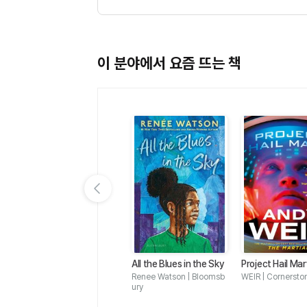
이 분야에서 요즘 뜨는 책
이전 슬라이드 보기
io
50 GREAT SHORT STO
All the Blues in the Sky
Project Hail Ma
e O
RIES
CRANE | 동방도서
Renee Watson | Bloomsb
WEIR | Cornersto
ury