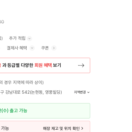
00
립)
추가 적립
결제사 혜택
쿠폰
추가 적립 안내 표시/숨기기
혜택 표시/숨기기
금
과 등급별 다양한
회원 혜택
보기
등록 페이지로 이동
 경우 지역에 따라 상이)
구 강남대로 542(논현동, 영풍빌딩)
지역변경
2(수) 출고 가능
 가능
매장 재고 및 위치 확인