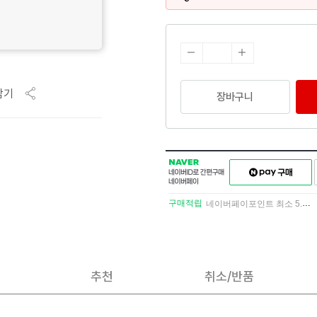
담기
장바구니
NAVER
네이버페이
네이버
구매하기
ID로
간편구매
구매적립
네이버페이포인트 최소 5.5% 적립
네이버페이
추천
취소/반품