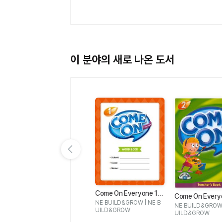
이 분야의 새로 나온 도서
이전 슬라이드 보기
 Y
Buzz 2 WB
Come On Everyone 1
Come On Every
VI
ew
Word Book
Jessica Finnis, Tamzin T
NE BUILD&GROW | NE B
B
, A
NE BUILD&GROW 
hompson | OXFORD UNI
UILD&GROW
Dor
UILD&GROW
VERSITY PRESS