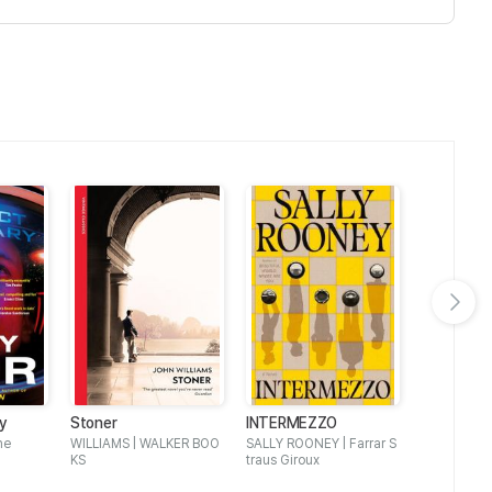
다음 슬라이드 보기
ry
Stoner
INTERMEZZO
Orbital: W
Booker Pr
ne
WILLIAMS | WALKER BOO
SALLY ROONEY | Farrar S
Samantha H
KS
traus Giroux
AGE