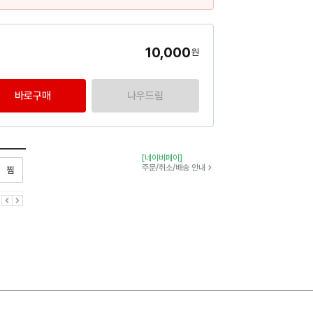
10,000
원
바로구매
나우드림
[네이버페이]
찜하기
주문/취소/배송 안내
이전
다음