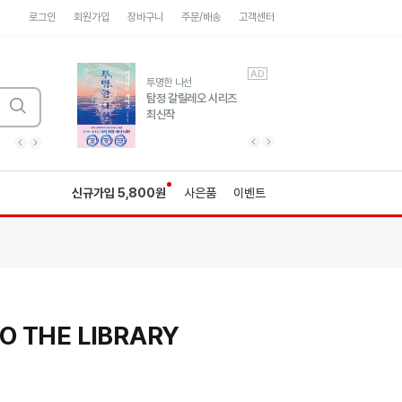
로그인
회원가입
장바구니
주문/배송
고객센터
AD
AD
유럽 도시 기행3
투명한 나선
풍성한 서사와 인문학적
탐정 갈릴레오 시리즈
통찰!
최신작
광고
광고
광고
광고
광고
히가시노게이고 추모
수족관
세네카의 처방전
독하게 돈 공부
성해나 기담집
이전 슬라이드 보기
다음 슬라이드 보기
이전
다음
신규가입 5,800원
사은품
이벤트
O THE LIBRARY