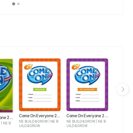
다음 슬라이드 보기
Come On Everyone 2
Come On Everyone 2 T
Come On E
one 2 T
Word Book
est & Worksheet
Word Boo
NE BUILD&GROW | NE B
NE BUILD&GROW | NE B
NE BUILD&
| NE B
UILD&GROW
UILD&GROW
UILD&GRO