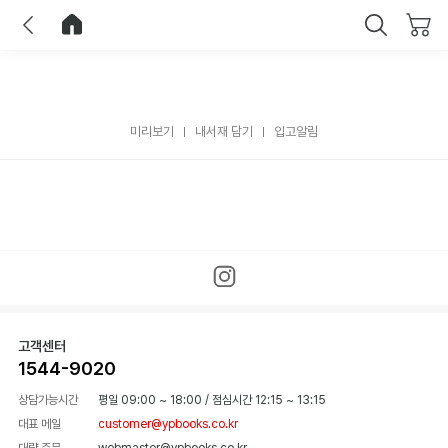
이전
홈으로 이동
닫기
미리보기
내서재 담기
입고알림
고객센터
1544-9020
상담가능시간
평일 09:00 ~ 18:00
/
점심시간 12:15 ~ 13:15
대표 메일
customer@ypbooks.co.kr
대량 주문
webmaster@ypbooks.co.kr