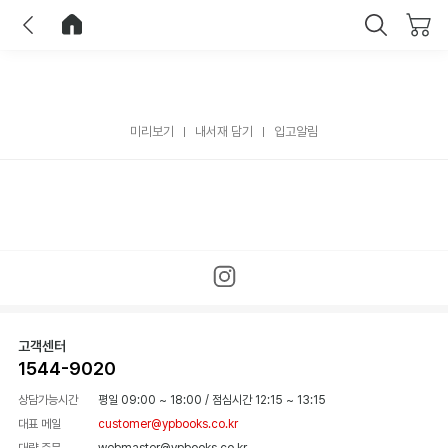
이전
홈으로 이동
닫기
미리보기
내서재 담기
입고알림
고객센터
1544-9020
상담가능시간
평일 09:00 ~ 18:00
/
점심시간 12:15 ~ 13:15
대표 메일
customer@ypbooks.co.kr
대량 주문
webmaster@ypbooks.co.kr