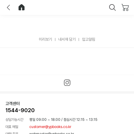
이전
홈으로 이동
닫기
미리보기
내서재 담기
입고알림
고객센터
1544-9020
상담가능시간
평일 09:00 ~ 18:00
/
점심시간 12:15 ~ 13:15
대표 메일
customer@ypbooks.co.kr
대량 주문
webmaster@ypbooks.co.kr