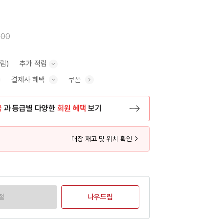
000
적립)
추가 적립
결제사 혜택
쿠폰
추가 적립 안내 표시/숨기기
혜택 표시/숨기기
금
과 등급별 다양한
회원 혜택
보기
등록 페이지로 이동
매장 재고 및 위치 확인
절
나우드림