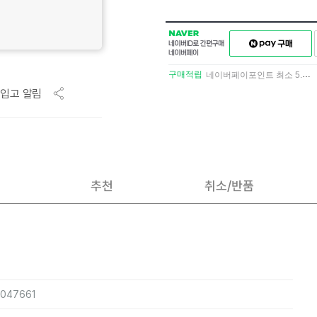
NAVER
네이버페이
네이버
구매하기
ID로
간편구매
구매적립
네이버페이포인트 최소 5.5% 적립
네이버페이
입고 알림
추천
취소/반품
5047661