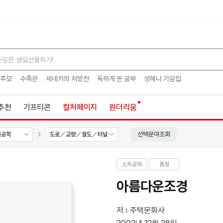
검색
 추모
수족관
세네카의 처방전
독하게 돈 공부
성해나 기담집
추천
기프티콘
컬처페이지
원더리움
선택분야조회
목공학
도로／교량／철도／터널
소득공제
품절
아름다운조경
저
주택문화사