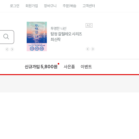
로그인
회원가입
장바구니
주문/배송
고객센터
AD
AD
유럽 도시 기행3
투명한 나선
풍성한 서사와 인문학적
탐정 갈릴레오 시리즈
통찰!
최신작
광고
광고
광고
광고
광고
히가시노게이고 추모
수족관
세네카의 처방전
독하게 돈 공부
성해나 기담집
이전 슬라이드 보기
다음 슬라이드 보기
이전
다음
신규가입 5,800원
사은품
이벤트