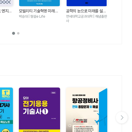
트 엔지니
모빌리티 기술혁명 미래보
공학의 눈으로 미래를 설계
공학이란 무
 24시간
고서 2030
하라
박승대 | 형설e Life
연세대학교공과대학 | 해냄출판
성풍현외카이스
 담긴 공
사
살림FRIEND
다음 슬라이드 보기