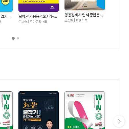
초격차 소방
항공정비사 면허 종합문제
기사 필기 전
산업기사
모아 전기응용기술사 1-개
황모아, 오민정
및 해설(최신 출제 경향에
조정현 | 피앤피북
027)
은, 오도희, 
권합격
정판
증
오부영 | 모아교육그룹
따른)-4차 개정
그룹
비) -
핵심노트