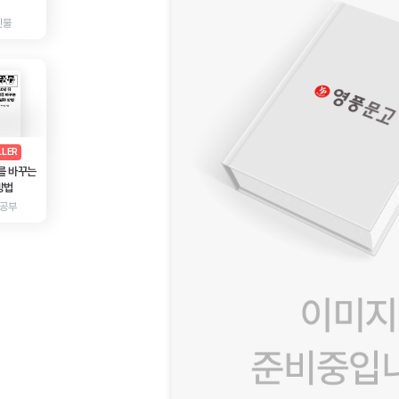
인물
AD
광고
LLER
를 바꾸는
방법
 공부