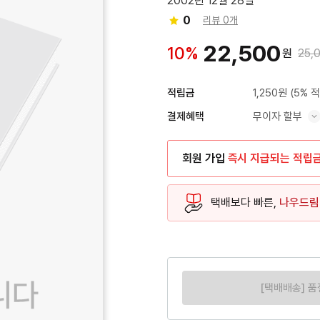
2002년 12월 28일
0
리뷰 0개
22,500
10%
원
25,
1,250원
(5% 
적립금
무이자 할부
결제혜택
혜택 표시/숨기기
회원 가입
즉시 지급되는 적립
택배보다 빠른,
나우드림
[택배배송] 품