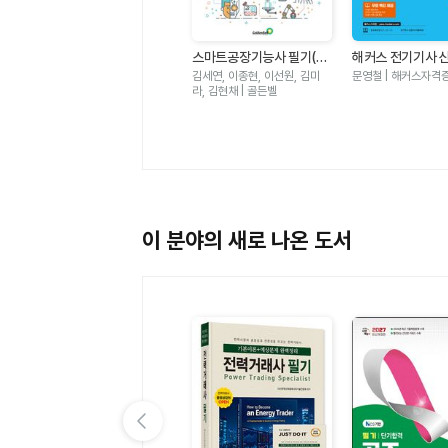
초격차 소방설비기사 산업
제
기사 필기 전기 퀵마스터(2
스마트공장기능사 필기(2
해커스 전기기사 
황모아, 오민정, 박선종, 모성
에
027)
은, 오도희, 이동민 | 모아교육
027)
필기 전기기기 한
김세연, 이종현, 이선원, 김미
문영철 | 해커스자격
그룹
+무료특강(2027대
라, 김현채 | 골든벨
이론+최신기출+
이 분야의 새로 나온 도서