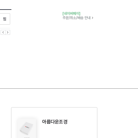
[네이버페이]
찜하기
주문/취소/배송 안내
이전
다음
아름다운조경