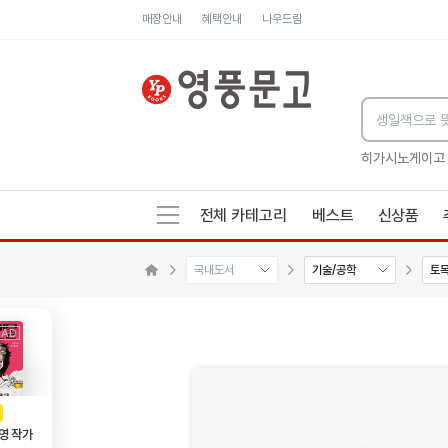
매장안내
혜택안내
나우드림
세네카의 처방전
독하게 돈 공부
성해나 기담집
히가시노게이고
전체 카테고리
베스트
신상품
국내도서
기술/공학
토
메인으로 이동
AD
광고
영 작가