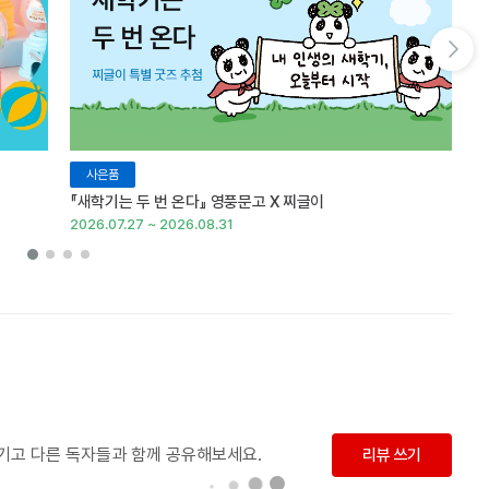
다음 슬라이드 보기
사은품
『새학기는 두 번 온다』 영풍문고 X 찌글이
이
2026.07.27 ~ 2026.08.31
20
남기고 다른 독자들과 함께 공유해보세요.
리뷰 쓰기