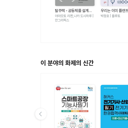
도시를 만드는 기술 이야기
- 다리 터널 도로 통신망 전
그레이디 힐하우스 | 한빛미디
탈주택 - 공동체를 설계하
우리는 이미 플랜
력망 철도 댐 상하수도 건설
어
는 건축
어링을 알고 있다 -
|
야마모토 리켄,나카 도시하루 |
박정호 | 플루토
장비까지 우리 주변을 둘러
만지고 쓰는 물건에
안그라픽스
싼 인프라의 모든 것
학 원리의 모든 것
이 분야의 화제의 신간
이전 슬라이드 보기