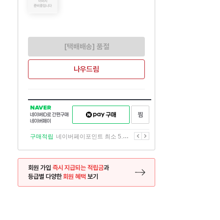
[택배배송] 품절
나우드림
NAVER
네이버페이
찜하기
네이버
구매하기
ID로
간편구매
이전
다음
구매적립
네이버페이포인트 최소 5.5% 적립
네이버페이
회원 가입
즉시 지급되는 적립금
과
등급별 다양한
회원 혜택
보기
등록 페이지로 이동