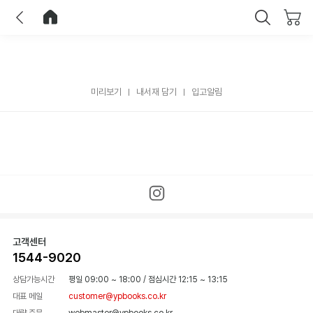
이전
홈으로 이동
닫기
미리보기
내서재 담기
입고알림
고객센터
1544-9020
상담가능시간
평일 09:00 ~ 18:00
/
점심시간 12:15 ~ 13:15
대표 메일
customer@ypbooks.co.kr
대량 주문
webmaster@ypbooks.co.kr